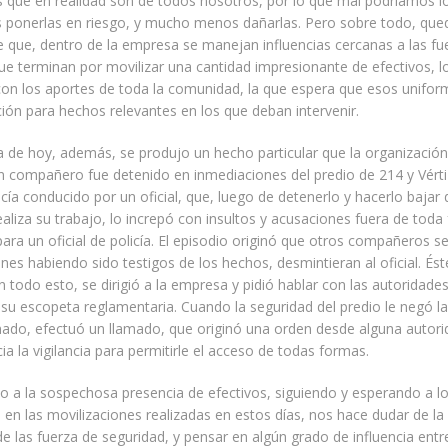
es que en realidad son de todos nosotros, por lo que mal podríamos 
s ponerlas en riesgo, y mucho menos dañarlas. Pero sobre todo, qued
 que, dentro de la empresa se manejan influencias cercanas a las fu
ue terminan por movilizar una cantidad impresionante de efectivos, l
con los aportes de toda la comunidad, la que espera que esos unifo
ción para hechos relevantes en los que deban intervenir.
a de hoy, además, se produjo un hecho particular que la organización
n compañero fue detenido en inmediaciones del predio de 214 y Vérti
icía conducido por un oficial, que, luego de detenerlo y hacerlo bajar
ealiza su trabajo, lo increpó con insultos y acusaciones fuera de toda
ara un oficial de policía. El episodio originó que otros compañeros s
ienes habiendo sido testigos de los hechos, desmintieran al oficial. Ést
 todo esto, se dirigió a la empresa y pidió hablar con las autoridades
u escopeta reglamentaria. Cuando la seguridad del predio le negó la
ado, efectuó un llamado, que originó una orden desde alguna autori
a la vigilancia para permitirle el acceso de todas formas.
 a la sospechosa presencia de efectivos, siguiendo y esperando a l
n las movilizaciones realizadas en estos días, nos hace dudar de la
de las fuerza de seguridad, y pensar en algún grado de influencia ent