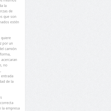
los mismos
a la
erzas de
os que son
rmados estén
 quiere
z por un
 del camión
 forma,
e acercaran
e, no
,
 entrada
dad de la
os
 correcta
re la empresa