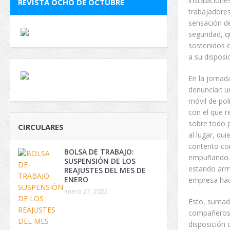
instalacion
REVISTA OCHO DE OCTUBRE
trabajadore
sensación de
seguridad, q
sostenidos 
a su disposi
En la jornad
denunciar: u
móvil de pol
con el que r
sobre todo p
CIRCULARES
al lugar, qu
contento con
BOLSA DE TRABAJO:
empuñando s
SUSPENSIÓN DE LOS
estando arm
REAJUSTES DEL MES DE
ENERO
empresa haci
enero 27, 2022
Esto, sumado
compañeros e
disposición 