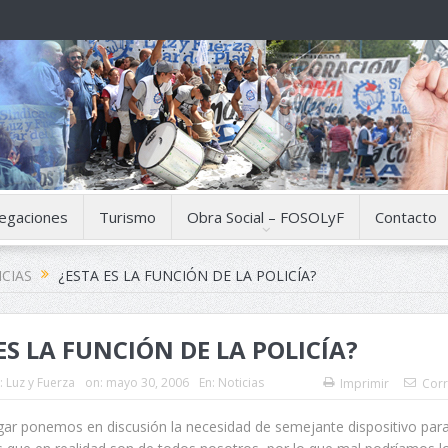
egaciones
Turismo
Obra Social – FOSOLyF
Contacto
CIAS
¿ESTA ES LA FUNCIÓN DE LA POLICÍA?
ES LA FUNCIÓN DE LA POLICÍA?
:
Luz y Fuerza
on:
mayo 30, 2006
En:
Noticias
Imprimir
Corr
gar ponemos en discusión la necesidad de semejante dispositivo para