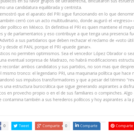
 públicos en su favor grupos de ultraderecha, dificultaron sus esfuerz
o una candidatura equilibrada y centrista.
emostró que el aparato del PRI sigue funcionando en lo que denomin
también cerró con un acto multitudinario, donde auguró el «regreso» 
oder político en México. En definitiva el PRI es quien mantiene el ma
s y de parlamentarios y eso contribuye a que tenga una presencia fu
o. Advirtió a sus partidarios que deben rechazar el reclamo de «voto úti
D y desde el PAN, porque el PRI «puede ganar».
ticos no permiten optimismos. Sea el vencedor López Obrador o sea 
una eventual sorpresa de Madrazo, no habrá modificaciones estructur
e recordar: ambos candidatos y sus partidos, no son mas que despr
el mismo tronco: el legendario PRI, una maquinaria política que hace
andonó sus impulsos transformadores y que a pesar del término “rev
 es una estructura burocrática que sigue generando aspirantes a disfru
cos en provecho propio o en el de sus familiares o compinches. Algo
contamina también a sus herederos políticos y hoy aspirantes a la 
0
Tweet
Comparte
0
Comparte
Comparte