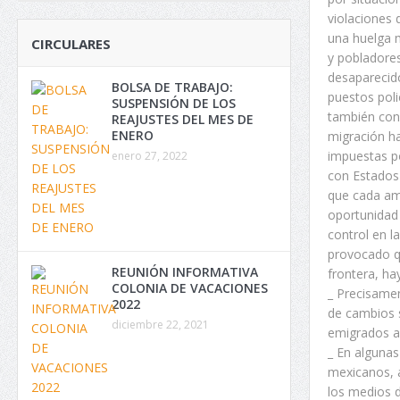
violaciones 
una huelga m
CIRCULARES
y pobladore
desaparecido
BOLSA DE TRABAJO:
puestos poli
SUSPENSIÓN DE LOS
también con 
REAJUSTES DEL MES DE
ENERO
migración ha
impuestas po
enero 27, 2022
con Estados 
que cada ama
oportunidad 
control en l
provocado qu
REUNIÓN INFORMATIVA
frontera, ha
COLONIA DE VACACIONES
_ Precisamen
2022
de cambios s
diciembre 22, 2021
emigrados a 
_ En alguna
mexicanos, a
los medios d