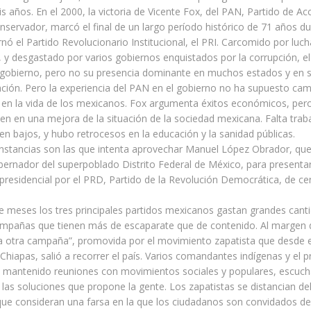
s años. En el 2000, la victoria de Vicente Fox, del PAN, Partido de Ac
nservador, marcó el final de un largo período histórico de 71 años du
nó el Partido Revolucionario Institucional, el PRI. Carcomido por luch
, y desgastado por varios gobiernos enquistados por la corrupción, el
l gobierno, pero no su presencia dominante en muchos estados y en 
ación. Pero la experiencia del PAN en el gobierno no ha supuesto ca
 en la vida de los mexicanos. Fox argumenta éxitos económicos, pero
en en una mejora de la situación de la sociedad mexicana. Falta traba
uen bajos, y hubo retrocesos en la educación y la sanidad públicas.
unstancias son las que intenta aprovechar Manuel López Obrador, que
ernador del superpoblado Distrito Federal de México, para presenta
presidencial por el PRD, Partido de la Revolución Democrática, de ce
 meses los tres principales partidos mexicanos gastan grandes cant
ampañas que tienen más de escaparate que de contenido. Al margen d
la otra campaña”, promovida por el movimiento zapatista que desde 
e Chiapas, salió a recorrer el país. Varios comandantes indígenas y el p
 mantenido reuniones con movimientos sociales y populares, escuch
las soluciones que propone la gente. Los zapatistas se distancian de
 que consideran una farsa en la que los ciudadanos son convidados de