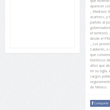
que hicieron
aparecer com
_ Madrazo d
acarreo», y 
partido al p
gobernadore
el territori
desde el PR
_ Los pronós
Calderón, o 
que convien
históricos d
años que ab
en su sigla,
cargos públi
seguramente 
de México.
Comparte