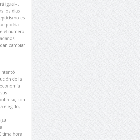
á igual» .
s los días
cepticismo es
que podría
que el número
dadanos.
edan cambiar
 intentó
ución de la
a economía
 sus
 pobres», con
ta elegido,
 (La
na
última hora