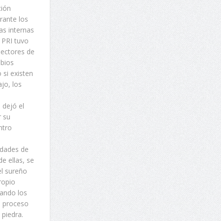
ción
rante los
as internas
 PRI tuvo
sectores de
mbios
 si existen
jo, los
 dejó el
r su
ntro
idades de
e ellas, se
el sureño
ropio
ando los
l proceso
 piedra.