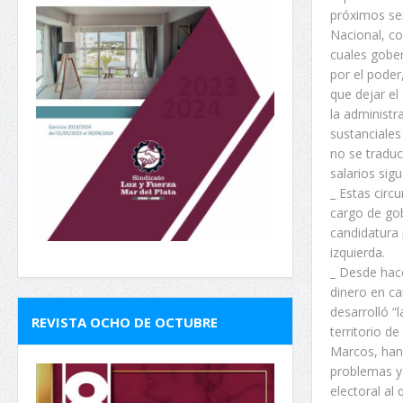
próximos sei
Nacional, co
cuales gober
por el poder
que dejar e
la administr
sustanciales
no se traduc
salarios sig
_ Estas circ
cargo de gob
candidatura 
izquierda.
_ Desde hace
dinero en c
desarrolló “
REVISTA OCHO DE OCTUBRE
territorio d
Marcos, han
problemas y 
electoral al