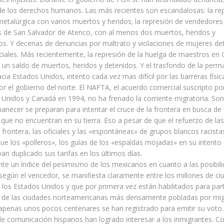
de los derechos humanos. Las más recientes son escandalosas: la re
etalúrgica con varios muertos y heridos; la represión de vendedore
s de San Salvador de Atenco, con al menos dos muertos, heridos y
s. Y decenas de denuncias por maltrato y violaciones de mujeres de
ciales. Más recientemente, la represión de la huelga de maestros en
un saldo de muertos, heridos y detenidos. Y el trasfondo de la per
cia Estados Unidos, intento cada vez mas difícil por las barreras físic
r el gobierno del norte. El NAFTA, el acuerdo comercial suscripto p
Unidos y Canadá en 1994, no ha frenado la corriente migratoria. Son
necer se preparan para intentar el cruce de la frontera en busca de
que no encuentran en su tierra. Eso a pesar de que el refuerzo de la
a frontera, las oficiales y las «espontáneas» de grupos blancos racista
e los «polleros», los guías de los «espaldas mojadas» en su intento
yan duplicado sus tarifas en los últimos días.
te un índice del pesimismo de los mexicanos en cuanto a las posibili
egún el vencedor, se manifiesta claramente entre los millones de c
los Estados Unidos y que por primera vez están habilitados para parti
s de las ciudades norteamericanas más densamente pobladas por mi
penas unos pocos centenares se han registrado para emitir su voto. 
e comunicación hispanos han logrado interesar a los inmigrantes. C