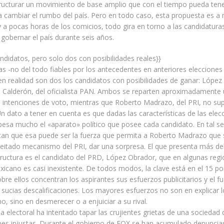
tructurar un movimiento de base amplio que con el tiempo pueda ten
a cambiar el rumbo del país. Pero en todo caso, esta propuesta es a
y a pocas horas de los comicios, todo gira en torno a las candidatura
 gobernar el país durante seis años.
didatos, pero solo dos con posibilidades reales}}
s -no del todo fiables por los antecedentes en anteriores eleccione
en realidad son dos los candidatos con posibilidades de ganar: López
e Calderón, del oficialista PAN. Ambos se reparten aproximadamente 
s intenciones de voto, mientras que Roberto Madrazo, del PRI, no sup
Un dato a tener en cuenta es que dadas las características de las elec
esa mucho el «aparato» político que posee cada candidato. En tal se
ican que esa puede ser la fuerza que permita a Roberto Madrazo que 
ceitado mecanismo del PRI, dar una sorpresa. El que presenta más de
ructura es el candidato del PRD, López Obrador, que en algunas regi
exicano es casi inexistente. De todos modos, la clave está en el 15 po
obre ellos concentran los aspirantes sus esfuerzos publicitarios y el 
sucias descalificaciones. Los mayores esfuerzos no son en explicar 
no, sino en desmerecer o a enjuiciar a su rival.
 electoral ha intentado tapar las crujientes grietas de una sociedad
nes injustas. Durante el gobierno de FOX se han acumulado denuncia