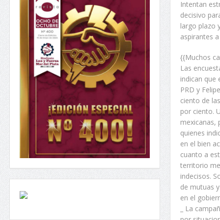
Intentan es
decisivo par
largo plazo 
aspirantes a
{{Muchos can
Las encuesta
indican que 
PRD y Felip
ciento de la
por ciento. 
mexicanas, p
quienes ind
en el bien a
cuanto a est
territorio m
indecisos. S
de mutuas y 
en el gobier
_ La campaña
por situacio