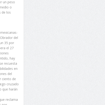
er un peso
 medio o
s de los
s mexicanas-
 Obrador del
un 35 por
era el 27
ciones
ntido, hay
se recuesta
bilidades en
ones del
r ciento de
fuego cruzado
lo que harán
 que reclama
s por