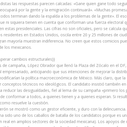
odistas las respuestas parecen calcadas: «Gane quien gane todo seguir
eocupará por la gente y la emigración continuará». «Muchas promesa
todos terminan dando la espalda a los problemas de la gente». El es
ue ni siquiera tienen en cuenta que conforman una fuerza electoral 
 en estas presidenciales. Las cifras no son oficiales, pero se calcula 
 residentes en Estados Unidos, oscila entre 20 y 25 millones de ciu
gran mayoría muestran indiferencia. No creen que estos comicios pu
 de los mexicanos.
perar cambios estructurales}}
es de campaña, López Obrador que llenó la Plaza del Zócalo en el DF,
 al empresariado, anticipando que sus intenciones de mejorar la distrib
odificarían la política macroeconómica de México. Más claro, que l
or conceptos técnicos no ideológicos. El candidato insistió también en
a reducir las desigualdades, fiel al lema de su campaña «primero los
ó de conformar a todos, a quienes tienen y a quienes esperan. Si resul
como resuelve la cuestión.
derón se mostró como un gestor eficiente, y duro con la delincuencia.
ha sido uno de los caballos de batalla de los candidatos porque es u
 real en amplios sectores de la sociedad mexicana). Los apoyos de 