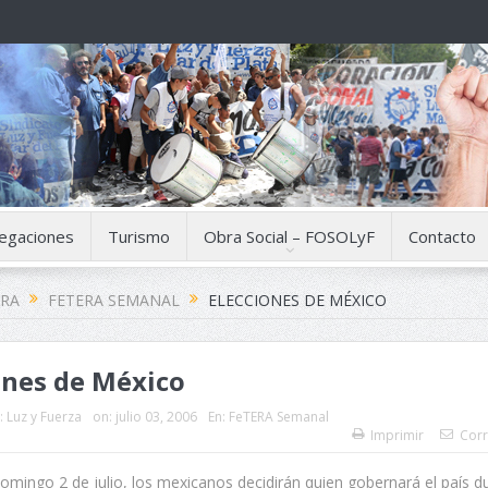
egaciones
Turismo
Obra Social – FOSOLyF
Contacto
ERA
FETERA SEMANAL
ELECCIONES DE MÉXICO
ones de México
:
Luz y Fuerza
on:
julio 03, 2006
En:
FeTERA Semanal
Imprimir
Corr
omingo 2 de julio, los mexicanos decidirán quien gobernará el país d