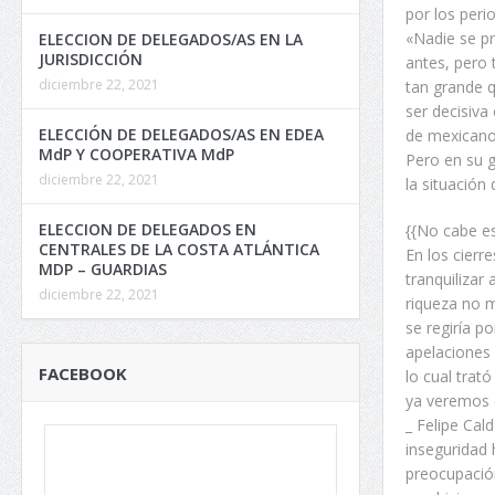
por los peri
«Nadie se pr
ELECCION DE DELEGADOS/AS EN LA
JURISDICCIÓN
antes, pero 
diciembre 22, 2021
tan grande q
ser decisiva
ELECCIÓN DE DELEGADOS/AS EN EDEA
de mexicanos
MdP Y COOPERATIVA MdP
Pero en su 
diciembre 22, 2021
la situación
ELECCION DE DELEGADOS EN
{{No cabe es
CENTRALES DE LA COSTA ATLÁNTICA
En los cierr
MDP – GUARDIAS
tranquilizar
diciembre 22, 2021
riqueza no m
se regiría p
apelaciones 
FACEBOOK
lo cual trat
ya veremos 
_ Felipe Cal
inseguridad 
preocupación