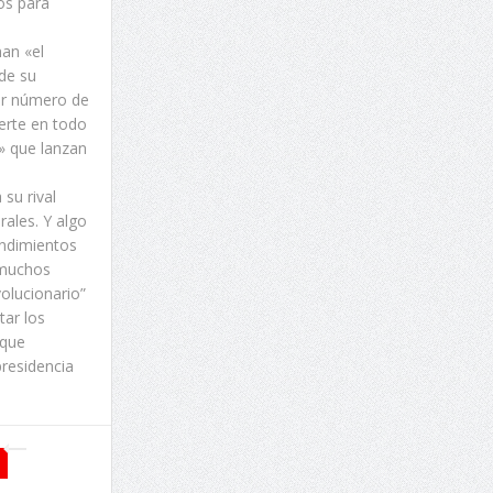
os para
an «el
de su
yor número de
erte en todo
l» que lanzan
su rival
ales. Y algo
endimientos
 muchos
olucionario”
tar los
 que
presidencia