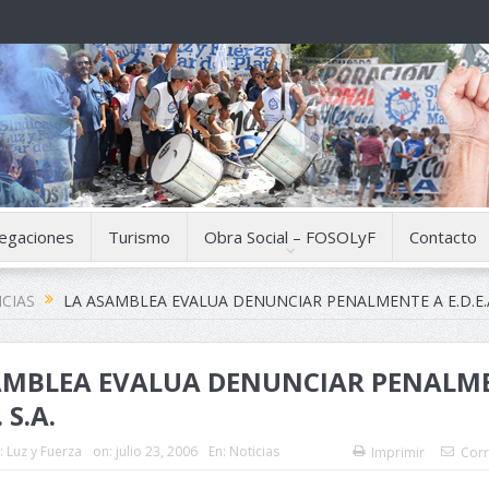
egaciones
Turismo
Obra Social – FOSOLyF
Contacto
CIAS
LA ASAMBLEA EVALUA DENUNCIAR PENALMENTE A E.D.E.A.
AMBLEA EVALUA DENUNCIAR PENALM
. S.A.
:
Luz y Fuerza
on:
julio 23, 2006
En:
Noticias
Imprimir
Corr