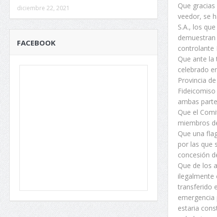
Que gracias 
diciembre 22, 2021
veedor, se h
S.A., los qu
demuestran l
FACEBOOK
controlante 
Que ante la
celebrado en
Provincia de
Fideicomiso 
ambas partes
Que el Comi
miembros de
Que una flagr
por las que 
concesión de
Que de los a
ilegalmente 
transferido 
emergencia p
estaria cons