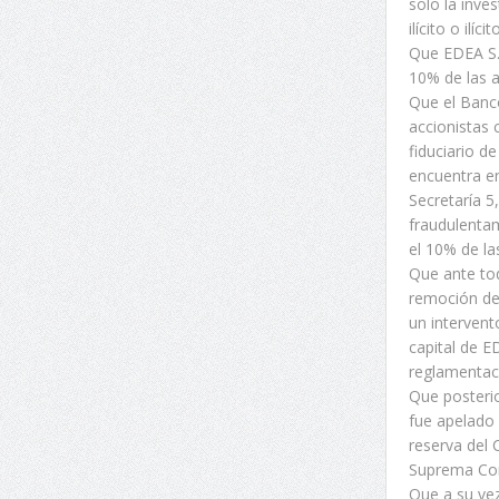
solo la inve
ilícito o ilí
Que EDEA S.A
10% de las a
Que el Banco
accionistas 
fiduciario d
encuentra en
Secretaría 5
fraudulentam
el 10% de la
Que ante tod
remoción de 
un intervent
capital de E
reglamentac
Que posteri
fue apelado 
reserva del 
Suprema Cort
Que a su vez