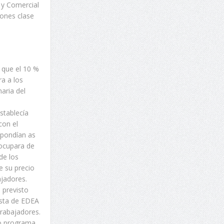
l y Comercial
iones clase
ó que el 10 %
ra a los
aria del
establecía
con el
spondían as
 ocupara de
de los
e su precio
ajadores.
 previsto
ista de EDEA
trabajadores.
do programa