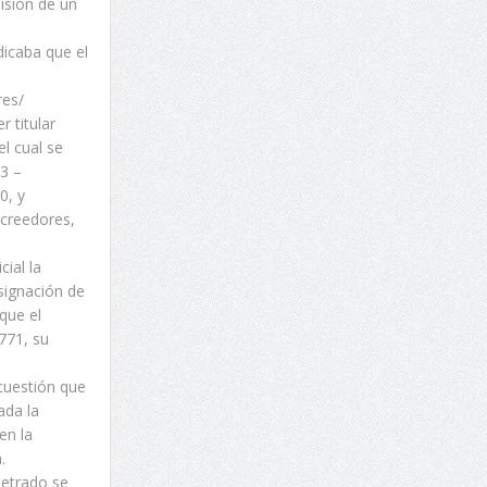
misión de un
dicaba que el
res/
 titular
l cual se
 3 –
0, y
acreedores,
ial la
esignación de
que el
771, su
cuestión que
ada la
en la
.
letrado se