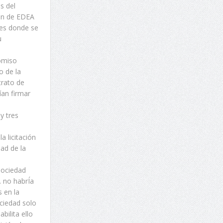
s del
ión de EDEA
des donde se
u
comiso
o de la
trato de
ían firmar
y tres
a licitación
dad de la
sociedad
. no habrÍa
s en la
ociedad solo
bilita ello