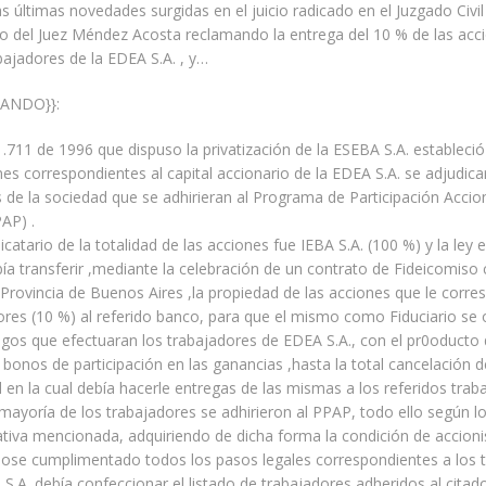
as últimas novedades surgidas en el juicio radicado en el Juzgado Civi
o del Juez Méndez Acosta reclamando la entrega del 10 % de las acc
abajadores de la EDEA S.A. , y…
ANDO}}:
1.711 de 1996 que dispuso la privatización de la ESEBA S.A. estableci
nes correspondientes al capital accionario de la EDEA S.A. se adjudica
 de la sociedad que se adhirieran al Programa de Participación Accion
AP) .
icatario de la totalidad de las acciones fue IEBA S.A. (100 %) y la ley 
ía transferir ,mediante la celebración de un contrato de Fideicomiso 
Provincia de Buenos Aires ,la propiedad de las acciones que le corre
ores (10 %) al referido banco, para que el mismo como Fiduciario se
pagos que efectuaran los trabajadores de EDEA S.A., con el pr0oducto 
 bonos de participación en las ganancias ,hasta la total cancelación d
 en la cual debía hacerle entregas de las mismas a los referidos trab
mayoría de los trabajadores se adhirieron al PPAP, todo ello según lo
tiva mencionada, adquiriendo de dicha forma la condición de accion
dose cumplimentado todos los pasos legales correspondientes a los 
S.A. debía confeccionar el listado de trabajadores adheridos al cita