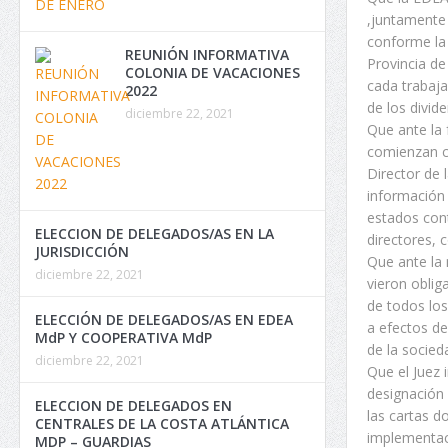
,juntamente 
conforme la 
REUNIÓN INFORMATIVA
Provincia de
COLONIA DE VACACIONES
cada trabaja
2022
de los divid
diciembre 22, 2021
Que ante la 
comienzan co
Director de 
información 
estados cont
ELECCION DE DELEGADOS/AS EN LA
directores, 
JURISDICCIÓN
Que ante la 
diciembre 22, 2021
vieron oblig
de todos lo
ELECCIÓN DE DELEGADOS/AS EN EDEA
a efectos de
MdP Y COOPERATIVA MdP
de la socied
diciembre 22, 2021
Que el Juez 
designación 
ELECCION DE DELEGADOS EN
las cartas d
CENTRALES DE LA COSTA ATLÁNTICA
implementac
MDP – GUARDIAS