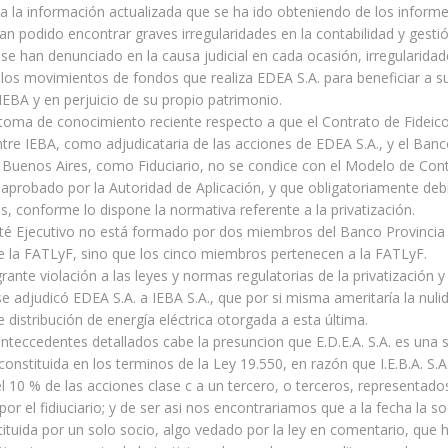
a la información actualizada que se ha ido obteniendo de los informe
an podido encontrar graves irregularidades en la contabilidad y gest
e se han denunciado en la causa judicial en cada ocasión, irregularida
os movimientos de fondos que realiza EDEA S.A. para beneficiar a s
IEBA y en perjuicio de su propio patrimonio.
 toma de conocimiento reciente respecto a que el Contrato de Fidei
tre IEBA, como adjudicataria de las acciones de EDEA S.A., y el Banc
 Buenos Aires, como Fiduciario, no se condice con el Modelo de Con
aprobado por la Autoridad de Aplicación, y que obligatoriamente deb
, conforme lo dispone la normativa referente a la privatización.
té Ejecutivo no está formado por dos miembros del Banco Provincia 
 la FATLyF, sino que los cinco miembros pertenecen a la FATLyF.
ante violación a las leyes y normas regulatorias de la privatización y l
se adjudicó EDEA S.A. a IEBA S.A., que por si misma ameritaría la nuli
 distribución de energía eléctrica otorgada a esta última.
nteccedentes detallados cabe la presuncion que E.D.E.A. S.A. es una 
constituida en los terminos de la Ley 19.550, en razón que I.E.B.A. S.A
el 10 % de las acciones clase c a un tercero, o terceros, representado
or el fidiuciario; y de ser asi nos encontrariamos que a la fecha la s
tituida por un solo socio, algo vedado por la ley en comentario, que ha