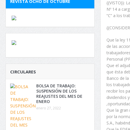
REVISTA OCHO DE OCTUBRE
{{VISTO}}: L
Nº 14 a carg
“C” a los tr
{{CONSIDER
Que la ley 1
de las accio
trabajadores
Personal (PP
Que el adjud
CIRCULARES
que ésta deb
Banco de la 
los trabajad
BOLSA DE TRABAJO:
recibir los 
SUSPENSIÓN DE LOS
REAJUSTES DEL MES DE
dividendos y
ENERO
,oportunidad
enero 27, 2022
Que la gran 
por la norma
S.A., habién
Que la EDEA 