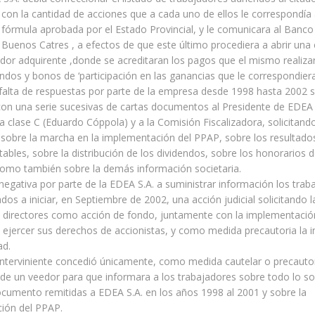
con la cantidad de acciones que a cada uno de ellos le correspondía a
fórmula aprobada por el Estado Provincial, y le comunicara al Banco 
 Buenos Catres , a efectos de que este último procediera a abrir una
dor adquirente ,donde se acreditaran los pagos que el mismo realiz
endos y bonos de ‘participación en las ganancias que le correspondier
falta de respuestas por parte de la empresa desde 1998 hasta 2002 
n una serie sucesivas de cartas documentos al Presidente de EDEA S
la clase C (Eduardo Cóppola) y a la Comisión Fiscalizadora, solicitand
sobre la marcha en la implementación del PPAP, sobre los resultado
ables, sobre la distribución de los dividendos, sobre los honorarios d
como también sobre la demás información societaria.
negativa por parte de la EDEA S.A. a suministrar información los trab
ados a iniciar, en Septiembre de 2002, una acción judicial solicitando 
s directores como acción de fondo, juntamente con la implementació
 ejercer sus derechos de accionistas, y como medida precautoria la i
ad.
interviniente concedió únicamente, como medida cautelar o precautor
de un veedor para que informara a los trabajadores sobre todo lo sol
ocumento remitidas a EDEA S.A. en los años 1998 al 2001 y sobre la
ión del PPAP.