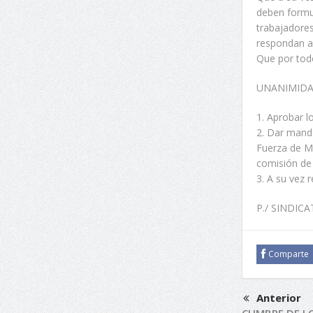
deben formul
trabajadore
respondan an
Que por todo
UNANIMID
1. Aprobar l
2. Dar manda
Fuerza de Ma
comisión de 
3. A su vez r
P./ SINDIC
Comparte
Anterior
CUMBRE DE LO