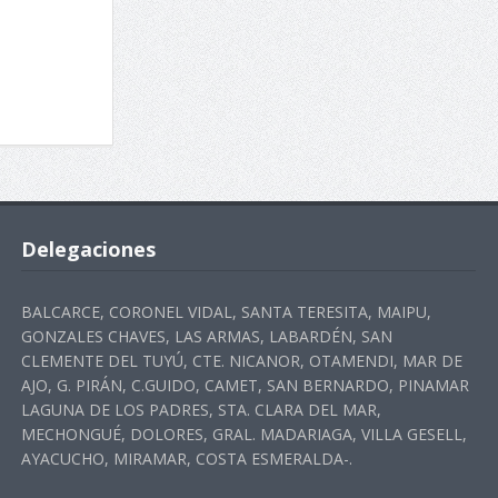
Delegaciones
BALCARCE, CORONEL VIDAL, SANTA TERESITA, MAIPU,
GONZALES CHAVES, LAS ARMAS, LABARDÉN, SAN
CLEMENTE DEL TUYÚ, CTE. NICANOR, OTAMENDI, MAR DE
AJO, G. PIRÁN, C.GUIDO, CAMET, SAN BERNARDO, PINAMAR
LAGUNA DE LOS PADRES, STA. CLARA DEL MAR,
MECHONGUÉ, DOLORES, GRAL. MADARIAGA, VILLA GESELL,
AYACUCHO, MIRAMAR, COSTA ESMERALDA-.