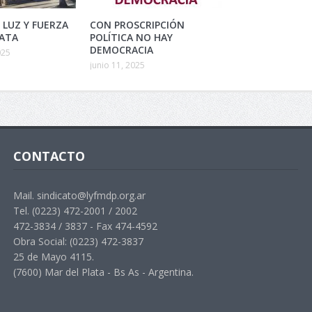
 LUZ Y FUERZA
CON PROSCRIPCIÓN
LATA
POLÍTICA NO HAY
DEMOCRACIA
025
junio 11, 2025
CONTACTO
Mail. sindicato@lyfmdp.org.ar
Tel. (0223) 472-2001 / 2002
472-3834 / 3837 - Fax 474-4592
Obra Social: (0223) 472-3837
25 de Mayo 4115.
(7600) Mar del Plata - Bs As - Argentina.