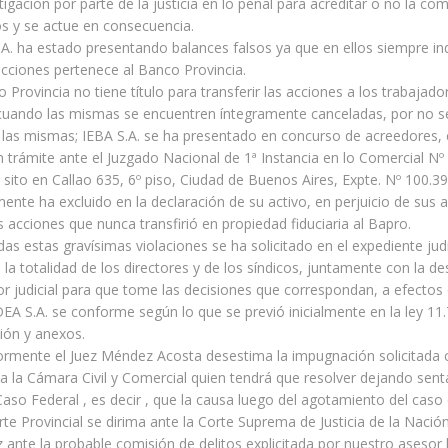
stigacion por parte de la justicia en lo penal para acreditar o no la co
citos y se actue en consecuencia.
. ha estado presentando balances falsos ya que en ellos siempre in
cciones pertenece al Banco Provincia.
 Provincia no tiene título para transferir las acciones a los trabajado
cuando las mismas se encuentren íntegramente canceladas, por no ser
e las mismas; IEBA S.A. se ha presentado en concurso de acreedores, e
 trámite ante el Juzgado Nacional de 1ª Instancia en lo Comercial Nº
, sito en Callao 635, 6º piso, Ciudad de Buenos Aires, Expte. Nº 100.39
ente ha excluido en la declaración de su activo, en perjuicio de sus 
s acciones que nunca transfirió en propiedad fiduciaria al Bapro.
as estas gravísimas violaciones se ha solicitado en el expediente judic
la totalidad de los directores y de los síndicos, juntamente con la d
or judicial para que tome las decisiones que correspondan, a efectos 
DEA S.A. se conforme según lo que se previó inicialmente en la ley 11.
ión y anexos.
ormente el Juez Méndez Acosta desestima la impugnación solicitada 
a la Cámara Civil y Comercial quien tendrá que resolver dejando sent
Caso Federal , es decir , que la causa luego del agotamiento del caso 
e Provincial se dirima ante la Corte Suprema de Justicia de la Nación
 ante la probable comisión de delitos explicitada por nuestro asesor 