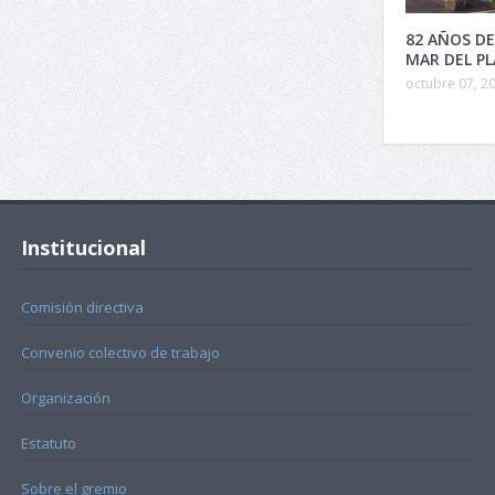
82 AÑOS DE
MAR DEL P
octubre 07, 2
Institucional
Comisión directiva
Convenio colectivo de trabajo
Organización
Estatuto
Sobre el gremio