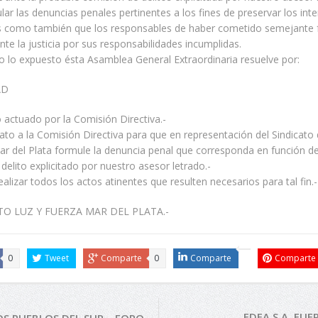
ar las denuncias penales pertinentes a los fines de preservar los inte
s como también que los responsables de haber cometido semejante 
te la justicia por sus responsabilidades incumplidas.
 lo expuesto ésta Asamblea General Extraordinaria resuelve por:
AD
o actuado por la Comisión Directiva.-
to a la Comisión Directiva para que en representación del Sindicato 
r del Plata formule la denuncia penal que corresponda en función de
delito explicitado por nuestro asesor letrado.-
ealizar todos los actos atinentes que resulten necesarios para tal fin.-
ATO LUZ Y FUERZA MAR DEL PLATA.-
0
Tweet
Comparte
0
Comparte
Comparte
EDEA S.A. FUE
S PUEBLOS DEL SUR – FORO