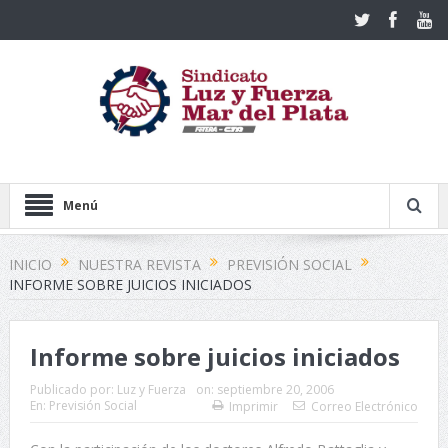
Menú
INICIO
NUESTRA REVISTA
PREVISIÓN SOCIAL
INFORME SOBRE JUICIOS INICIADOS
Informe sobre juicios iniciados
Publicado por:
Luz y Fuerza
on:
septiembre 20, 2006
En:
Previsión Social
Imprimir
Correo Electrónico