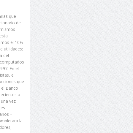
arias que
cionario de
s mismos
esta
íamos el 10%
 utilidades;
a del
as computados
1997. En el
stas, el
 acciones que
n el Banco
necientes a
s una vez
res
arios –
ompletara la
dores,