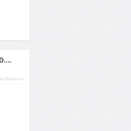
D….
eo Electrónico