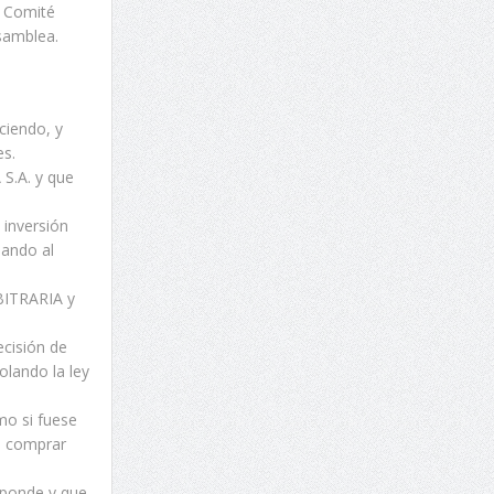
l Comité
Asamblea.
ciendo, y
es.
 S.A. y que
e inversión
iando al
BITRARIA y
cisión de
olando la ley
mo si fuese
n comprar
sponde y que