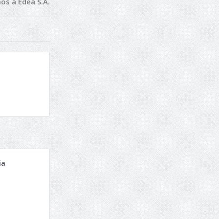
os a Edea S.A.
ia