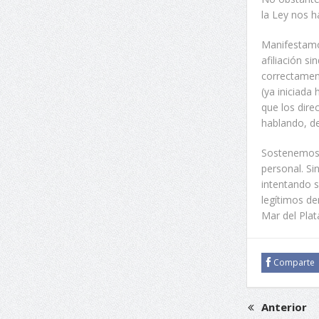
la Ley nos h
Manifestamo
afiliación s
correctament
(ya iniciada
que los dire
hablando, de
Sostenemos 
personal. Si
intentando s
legítimos de
Mar del Pla
Comparte
Anterior