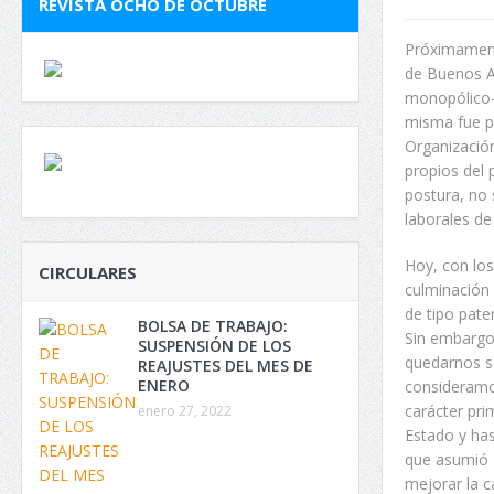
REVISTA OCHO DE OCTUBRE
Próximamente
de Buenos Ai
monopólico- 
misma fue p
Organización
propios del 
postura, no 
laborales de
Hoy, con los
CIRCULARES
culminación 
de tipo pater
BOLSA DE TRABAJO:
Sin embargo,
SUSPENSIÓN DE LOS
quedarnos s
REAJUSTES DEL MES DE
ENERO
consideramos
carácter pri
enero 27, 2022
Estado y has
que asumió 
mejorar la c