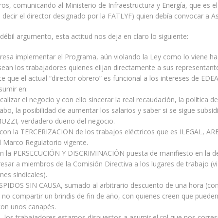
tros, comunicando al Ministerio de Infraestructura y Energía, que es e
s decir el director designado por la FATLYF) quien debía convocar a 
 débil argumento, esta actitud nos deja en claro lo siguiente:
eresa implementar el Programa, aún violando la Ley como lo viene ha
an los trabajadores quienes elijan directamente a sus representant
te que el actual “director obrero” es funcional a los intereses de EDEA
umir en:
alizar el negocio y con ello sincerar la real recaudación, la política d
cabo, la posibilidad de aumentar los salarios y saber si se sigue subsid
ZZI, verdadero dueño del negocio.
 con la TERCERIZACION de los trabajos eléctricos que es ILEGAL, AR
el Marco Regulatorio vigente.
 en la PERSECUCIÓN Y DISCRIMINACIÓN puesta de manifiesto en la de
resar a miembros de la Comisión Directiva a los lugares de trabajo (vi
nes sindicales).
ESPIDOS SIN CAUSA, sumado al arbitrario descuento de una hora (co
 no compartir un brindis de fin de año, con quienes creen que puede
con unos canapés.
, los trabajadores estamos dispuestos a asumir el rol que nos corre