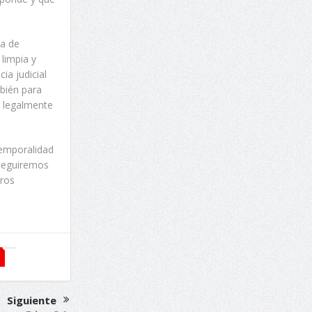
ia de
 limpia y
ia judicial
mbién para
, legalmente
temporalidad
 seguiremos
tros
Siguiente