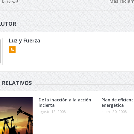
Más reclam
la tasa!
AUTOR
Luz y Fuerza
 RELATIVOS
De la inacción a la acción
Plan de eficienc
incierta
energética
agosto 13, 2008
enero 30, 2008