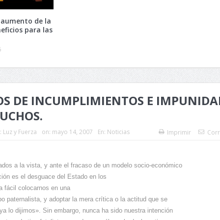
 aumento de la
eficios para las
6
OS DE INCUMPLIMIENTOS E IMPUNIDA
UCHOS.
:
Luz y Fuerza
on:
mayo 14, 2007
En:
Noticias
Imprimir
Corr
tados a la vista, y ante el fracaso de un modelo socio-económico
ión es el desguace del Estado en los
a fácil colocarnos en una
po paternalista, y adoptar la mera crítica o la actitud que se
ya lo dijimos». Sin embargo, nunca ha sido nuestra intención