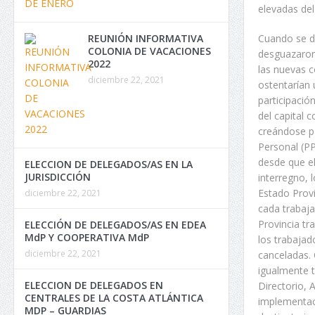
elevadas del
Cuando se de
REUNIÓN INFORMATIVA
COLONIA DE VACACIONES
desguazaron
2022
las nuevas c
diciembre 22, 2021
ostentarían 
participació
del capital 
creándose pa
Personal (PP
desde que el
ELECCION DE DELEGADOS/AS EN LA
JURISDICCIÓN
interregno, 
Estado Provi
diciembre 22, 2021
cada trabaja
Provincia tr
ELECCIÓN DE DELEGADOS/AS EN EDEA
MdP Y COOPERATIVA MdP
los trabajad
diciembre 22, 2021
canceladas. 
igualmente t
ELECCION DE DELEGADOS EN
Directorio, 
CENTRALES DE LA COSTA ATLÁNTICA
implementaci
MDP – GUARDIAS