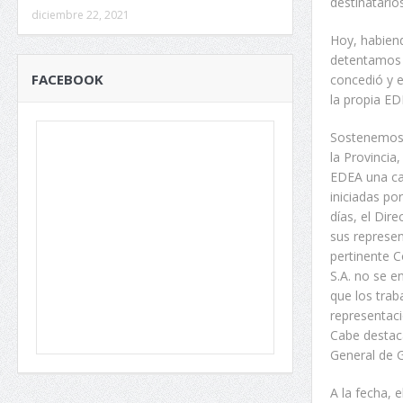
destinatario
diciembre 22, 2021
Hoy, habien
detentamos n
FACEBOOK
concedió y e
la propia ED
Sostenemos q
la Provincia
EDEA una ca
iniciadas po
días, el Dir
sus represen
pertinente C
S.A. no se 
que los trab
representaci
Cabe destaca
General de G
A la fecha, 