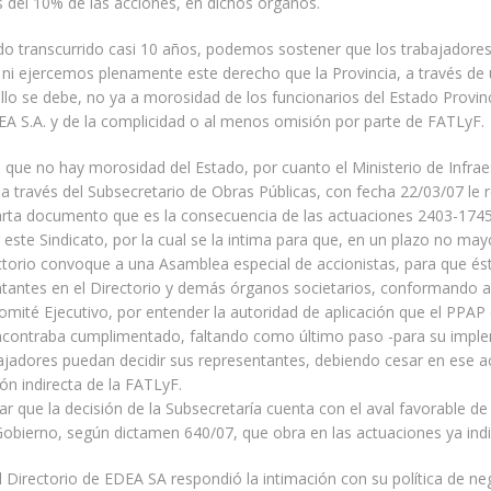
s del 10% de las acciones, en dichos órganos.
do transcurrido casi 10 años, podemos sostener que los trabajadores
i ejercemos plenamente este derecho que la Provincia, a través de 
llo se debe, no ya a morosidad de los funcionarios del Estado Provinc
EA S.A. y de la complicidad o al menos omisión por parte de FATLyF.
ue no hay morosidad del Estado, por cuanto el Ministerio de Infrae
, a través del Subsecretario de Obras Públicas, con fecha 22/03/07 le 
rta documento que es la consecuencia de las actuaciones 2403-1745
r este Sindicato, por la cual se la intima para que, en un plazo no ma
ectorio convoque a una Asamblea especial de accionistas, para que és
tantes en el Directorio y demás órganos societarios, conformando a 
omité Ejecutivo, por entender la autoridad de aplicación que el PPA
encontraba cumplimentado, faltando como último paso -para su impl
ajadores puedan decidir sus representantes, debiendo cesar en ese ac
ón indirecta de la FATLyF.
r que la decisión de la Subsecretaría cuenta con el aval favorable de
obierno, según dictamen 640/07, que obra en las actuaciones ya ind
el Directorio de EDEA SA respondió la intimación con su política de ne