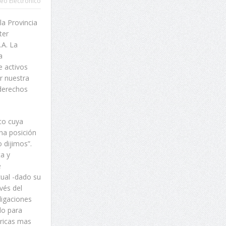
eo Electrónico
la Provincia
ter
.A. La
a
e activos
r nuestra
 derechos
co cuya
una posición
o dijimos”.
ta y
e
cual -dado su
vés del
ligaciones
do para
tricas mas