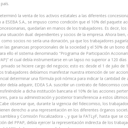
 país.
terminó la venta de los activos estatales a las diferentes concesion
 a ESEBA S.A., se impuso como condición que el 10% del paquete ac
oncesionarias, quedarían en manos de los trabajadores. Es decir, lo
una situación dual: dependientes y socios de la empresa. Ahora bien, 
n como socios no sería una donación, ya que los trabajadores pagar
con las ganancias proporcionales de la sociedad y el 50% de un bono de
ra ello el sistema denominado “Programa de Participación Accionari
AP)” el cual debía instrumentarse en un lapso no superior a 120 dí
 privado se hiciere cargo del negocio; esto es: desde el 1 de julio de 
los trabajadores debíamos manifestar nuestra intención de ser accioni
ncial determinar una fórmula poli nómica para indicar la cantidad de
dor debía adquirir, EDEA S.A. suscribir un contrato de fideicomiso co
ansfiriéndole a dicha institución bancaria el 10% de las acciones perte
ores, para su administración y posterior transferencia a estos último
Cabe observar que, durante la vigencia del fideicomiso, los trabajado
ienen derecho a una representación en los diferentes órganos societ
Asamblea y Comisión Fiscalizadora -, y que la FATLyF, hasta que se c
ón del PPAP, debía ejercer la representación indirecta de los trabaja