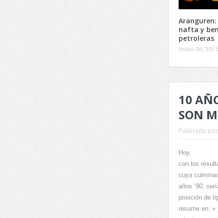
Aranguren:
nafta y ben
petroleras
mayo 06, 201
10 AÑ
SON M
Publicado por
Hoy,
con los resul
cuya culminac
años
’90, serí
posición de ti
resume en: » 