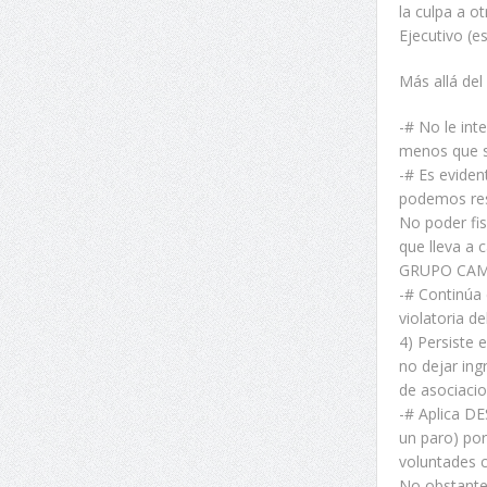
la culpa a o
Ejecutivo (e
Más allá del
-# No le int
menos que se
-# Es eviden
podemos res
No poder fisc
que lleva a 
GRUPO CAMU
-# Continúa
violatoria d
4) Persiste
no dejar ing
de asociacio
-# Aplica D
un paro) por
voluntades 
No obstante