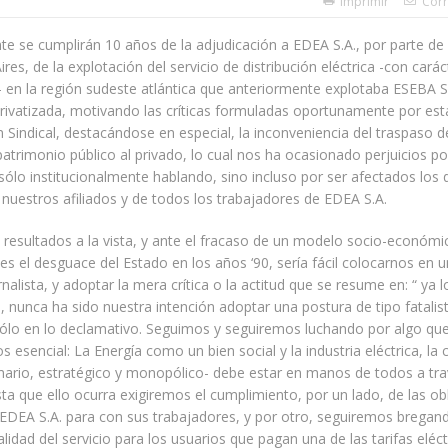
Imprimir
Corr
 se cumplirán 10 años de la adjudicación a EDEA S.A., por parte de 
res, de la explotación del servicio de distribución eléctrica -con carác
en la región sudeste atlántica que anteriormente explotaba ESEBA S
rivatizada, motivando las críticas formuladas oportunamente por est
 Sindical, destacándose en especial, la inconveniencia del traspaso d
patrimonio público al privado, lo cual nos ha ocasionado perjuicios po
sólo institucionalmente hablando, sino incluso por ser afectados los
 nuestros afiliados y de todos los trabajadores de EDEA S.A.
 resultados a la vista, y ante el fracaso de un modelo socio-económi
es el desguace del Estado en los años ‘90, sería fácil colocarnos en 
nalista, y adoptar la mera crítica o la actitud que se resume en: “ ya l
 nunca ha sido nuestra intención adoptar una postura de tipo fatalis
ólo en lo declamativo. Seguimos y seguiremos luchando por algo qu
 esencial: La Energía como un bien social y la industria eléctrica, la 
mario, estratégico y monopólico- debe estar en manos de todos a tra
ta que ello ocurra exigiremos el cumplimiento, por un lado, de las ob
EDEA S.A. para con sus trabajadores, y por otro, seguiremos bregan
alidad del servicio para los usuarios que pagan una de las tarifas eléc