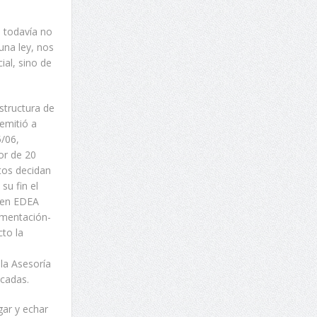
 todavía no
una ley, nos
ial, sino de
structura de
remitió a
/06,
yor de 20
tos decidan
su fin el
P en EDEA
ementación-
to la
 la Asesoría
icadas.
gar y echar