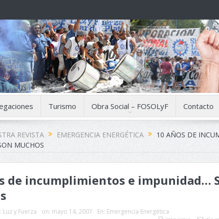
egaciones
Turismo
Obra Social – FOSOLyF
Contacto
TRA REVISTA
EMERGENCIA ENERGÉTICA
10 AÑOS DE INCU
SON MUCHOS
s de incumplimientos e impunidad… 
s
:
Luz y Fuerza
on:
mayo 14, 2007
En:
Emergencia Energética