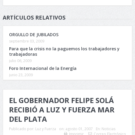
ARTÍCULOS RELATIVOS
ORGULLO DE JUBILADOS
septiembre 03, 2009
Para que la crisis no la paguemos los trabajadores y
trabajadoras
julio 06, 2009
Foro Internacional de la Energía
junio 23, 2009
EL GOBERNADOR FELIPE SOLÁ
RECIBIÓ A LUZ Y FUERZA MAR
DEL PLATA
Publicado por:
Luz y Fuerza
on:
agosto 01, 2007
En:
Noticias
Imprimir
Correo Electrónico