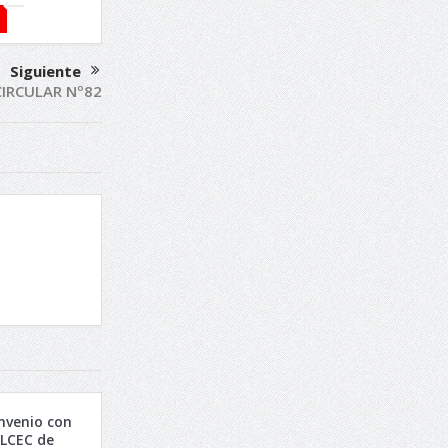
Siguiente
CIRCULAR Nº82
nvenio con
ALCEC de