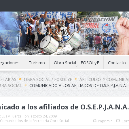
egaciones
Turismo
Obra Social – FOSOLyF
Contacto
ETARÍAS
OBRA SOCIAL / FOSOLYF
ARTÍCULOS Y COMUNICA
BRA SOCIAL
COMUNICADO A LOS AFILIADOS DE O.S.E.P.J.A.N.A.
ado a los afiliados de O.S.E.P.J.A.N.A.
:
Luz y Fuerza
on:
agosto 24, 2009
y Comunicados de la Secretaría Obra Social
Imprimir
Corr