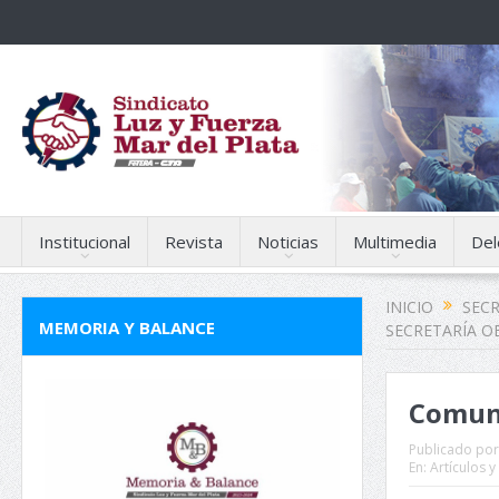
Institucional
Revista
Noticias
Multimedia
Del
INICIO
SECR
MEMORIA Y BALANCE
SECRETARÍA O
Comunic
Publicado por
En:
Artículos 