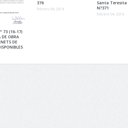
376
Santa Teresita /
N?371
febrero 04, 2014
febrero 04, 2014
 73 (16-17)
A DE OBRA
RNETS DE
ISPONIBLES