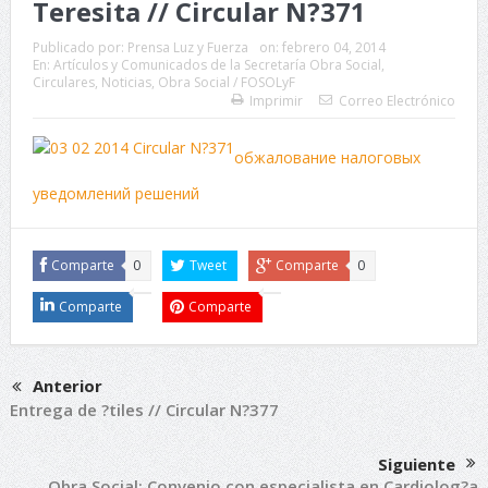
Teresita // Circular N?371
Publicado por:
Prensa Luz y Fuerza
on:
febrero 04, 2014
En:
Artículos y Comunicados de la Secretaría Obra Social
,
Circulares
,
Noticias
,
Obra Social / FOSOLyF
Imprimir
Correo Electrónico
обжалование налоговых
уведомлений решений
Comparte
0
Tweet
Comparte
0
Comparte
Comparte
Anterior
Entrega de ?tiles // Circular N?377
Siguiente
Obra Social: Convenio con especialista en Cardiolog?a