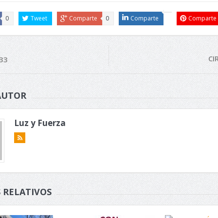
0
Tweet
Comparte
0
Comparte
Comparte
CI
33
AUTOR
Luz y Fuerza
 RELATIVOS