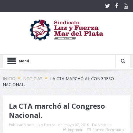
Menú
INICIO
NOTICIAS
LA CTA MARCHÓ AL CONGRESO
NACIONAL.
La CTA marchó al Congreso
Nacional.
Publicado por:
Luz y Fuerza
on:
mayo 07, 2010
En:
Noticias
Imprimir
Correo Electrónico