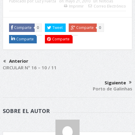
Publicado por:
Luz y Fuerza
on:
mayo 21, 2010
En:
Noticias
Imprimir
Correo Electrónico
Comparte
0
Tweet
Comparte
0
Comparte
Comparte
Anterior
CIRCULAR Nº 16 – 10 / 11
Siguiente
Porto de Galinhas
SOBRE EL AUTOR