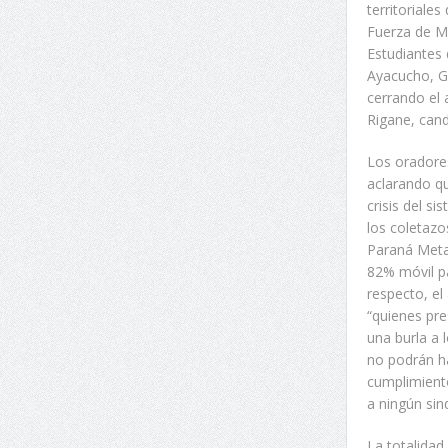
territoriales
Fuerza de Ma
Estudiantes 
Ayacucho, Gu
cerrando el 
Rigane, cand
Los oradores
aclarando q
crisis del s
los coletazo
Paraná Metal
82% móvil pa
respecto, el
“quienes pre
una burla a 
no podrán ha
cumplimiento
a ningún sin
La totalidad