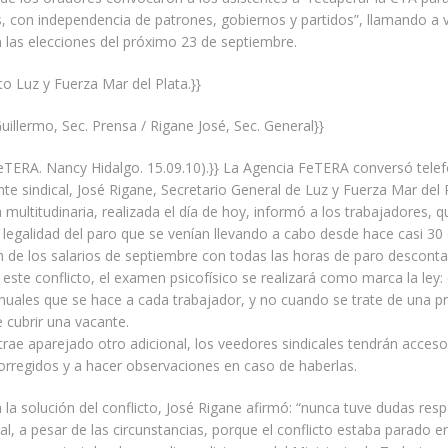
, con independencia de patrones, gobiernos y partidos”, llamando a v
n las elecciones del próximo 23 de septiembre.
ato Luz y Fuerza Mar del Plata.}}
uillermo, Sec. Prensa / Rigane José, Sec. General}}
FeTERA. Nancy Hidalgo. 15.09.10).}} La Agencia FeTERA conversó tel
ente sindical, José Rigane, Secretario General de Luz y Fuerza Mar del 
multitudinaria, realizada el día de hoy, informó a los trabajadores,
 legalidad del paro que se venían llevando a cabo desde hace casi 30 
n de los salarios de septiembre con todas las horas de paro desconta
e este conflicto, el examen psicofísico se realizará como marca la ley:
uales que se hace a cada trabajador, y no cuando se trate de una 
 cubrir una vacante.
 trae aparejado otro adicional, los veedores sindicales tendrán acceso
rregidos y a hacer observaciones en caso de haberlas.
a la solución del conflicto, José Rigane afirmó: “nunca tuve dudas resp
nal, a pesar de las circunstancias, porque el conflicto estaba parado 