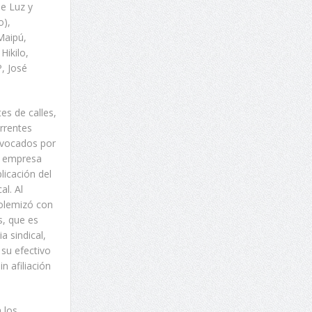
de Luz y
o),
Maipú,
Hikilo,
, José
es de calles,
rrentes
rovocados por
la empresa
licación del
al. Al
polemizó con
s, que es
a sindical,
su efectivo
n afiliación
 los