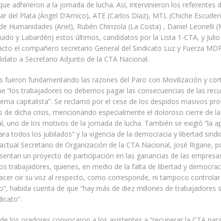
 que adhirieron a la jornada de lucha. Así, intervinieron los referentes 
r del Plata (Ángel D’Amico), ATE (Carlos Díaz), MTL (Chiche Escuder
de Humanidades (Ariel), Rubén Chirizola (La Costa) , Daniel Leonelli (
ido y Labardén) estos últimos, candidatos por la Lista 1-CTA, y Julio 
acto el compañero secretario General del Sindicato Luz y Fuerza MDP
idato a Secretario Adjunto de la CTA Nacional.
 fueron fundamentando las razones del Paro con Movilización y cort
ue “los trabajadores no debemos pagar las consecuencias de las recu
istema capitalista”. Se reclamó por el cese de los despidos masivos p
s de dicha crisis, mencionando especialmente el doloroso cierre de 
, uno de los motivos de la jornada de lucha. También se exigió “la ap
ra todos los jubilados” y la vigencia de la democracia y libertad sindic
 actual Secretario de Organización de la CTA Nacional, José Rigane, 
sentan un proyecto de participación en las ganancias de las empresa
los trabajadores, quienes, en medio de la falta de libertad y democraci
cer oir su voz al respecto, como corresponde, ni tampoco controlar 
”, habida cuenta de que “hay más de diez millones de trabajadores si
dicato”.
 de los oradores convocaron a los asistentes a “recuperar la CTA para