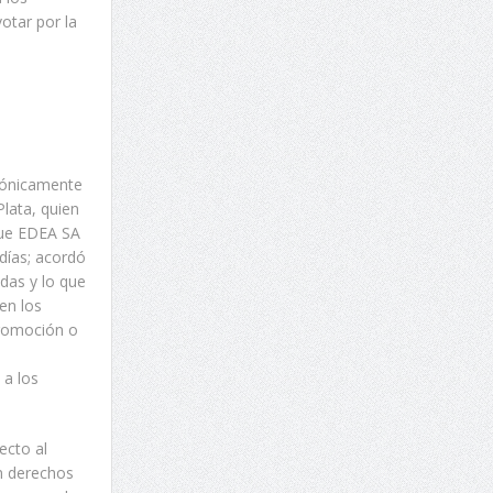
otar por la
efónicamente
Plata, quien
 que EDEA SA
días; acordó
das y lo que
 en los
promoción o
 a los
ecto al
en derechos