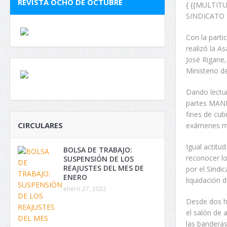
REVISTA OCHO DE OCTUBRE
{ {{MULTIT
SINDICATO Y
Con la parti
realizó la A
José Rigane,
Ministerio d
Dando lectur
partes MANI
fines de cub
CIRCULARES
exámenes méd
Igual actitu
BOLSA DE TRABAJO:
reconocer lo
SUSPENSIÓN DE LOS
REAJUSTES DEL MES DE
por el Sindi
ENERO
liquidación 
enero 27, 2022
Desde dos h
el salón de 
las banderas