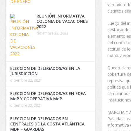
verdadero fe
distintos edi
REUNIÓN INFORMATIVA
COLONIA DE VACACIONES
Luego del i
2022
destacando e
diciembre 22, 2021
elemento es 
del conflict
actitud de l
mantuvieron 
Quedó claro
ELECCION DE DELEGADOS/AS EN LA
JURISDICCIÓN
cobertura de
represiva qu
diciembre 22, 2021
política que
cambiar por
ELECCIÓN DE DELEGADOS/AS EN EDEA
MdP Y COOPERATIVA MdP
Institucione
diciembre 22, 2021
MARCHA Y A
Pasadas las
ELECCION DE DELEGADOS EN
CENTRALES DE LA COSTA ATLÁNTICA
informativa 
MDP – GUARDIAS