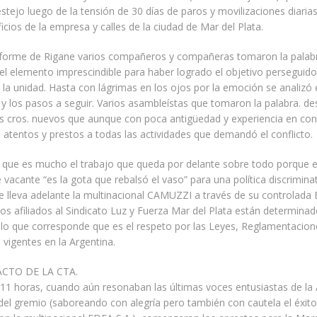
stejo luego de la tensión de 30 días de paros y movilizaciones diarias
ficios de la empresa y calles de la ciudad de Mar del Plata.
nforme de Rigane varios compañeros y compañeras tomaron la palab
l elemento imprescindible para haber logrado el objetivo perseguido
la unidad. Hasta con lágrimas en los ojos por la emoción se analizó e
o y los pasos a seguir. Varios asambleístas que tomaron la palabra. de
os cros. nuevos que aunque con poca antigüedad y experiencia en conf
atentos y prestos a todas las actividades que demandó el conflicto.
 que es mucho el trabajo que queda por delante sobre todo porque e
 vacante “es la gota que rebalsó el vaso” para una política discriminat
e lleva adelante la multinacional CAMUZZI a través de su controlada 
 los afiliados al Sindicato Luz y Fuerza Mar del Plata están determina
 lo que corresponde que es el respeto por las Leyes, Reglamentacion
s vigentes en la Argentina.
CTO DE LA CTA.
 11 horas, cuando aún resonaban las últimas voces entusiastas de l
del gremio (saboreando con alegría pero también con cautela el éxit