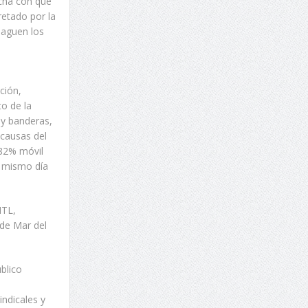
rcha con que
retado por la
 paguen los
ción,
to de la
 y banderas,
 causas del
 82% móvil
l mismo día
MTL,
de Mar del
blico
indicales y