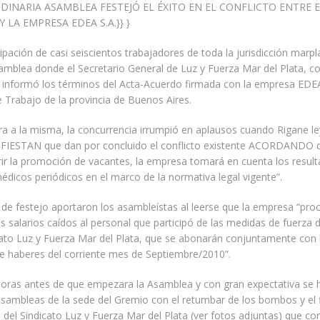
UDINARIA ASAMBLEA FESTEJÓ EL ÉXITO EN EL CONFLICTO ENTRE 
 LA EMPRESA EDEA S.A.}} }
cipación de casi seiscientos trabajadores de toda la jurisdicción marpl
samblea donde el Secretario General de Luz y Fuerza Mar del Plata, 
 informó los términos del Acta-Acuerdo firmada con la empresa EDEA 
e Trabajo de la provincia de Buenos Aires.
a a la misma, la concurrencia irrumpió en aplausos cuando Rigane le
FIESTAN que dan por concluido el conflicto existente ACORDANDO q
rir la promoción de vacantes, la empresa tomará en cuenta los result
icos periódicos en el marco de la normativa legal vigente”.
d de festejo aportaron los asambleístas al leerse que la empresa “pro
s salarios caídos al personal que participó de las medidas de fuerza 
cato Luz y Fuerza Mar del Plata, que se abonarán conjuntamente con 
de haberes del corriente mes de Septiembre/2010”.
oras antes de que empezara la Asamblea y con gran expectativa se h
asambleas de la sede del Gremio con el retumbar de los bombos y el
 del Sindicato Luz y Fuerza Mar del Plata (ver fotos adjuntas) que co