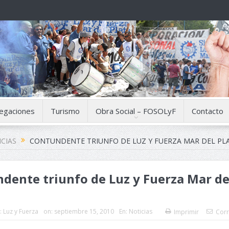
egaciones
Turismo
Obra Social – FOSOLyF
Contacto
CIAS
CONTUNDENTE TRIUNFO DE LUZ Y FUERZA MAR DEL PLA
dente triunfo de Luz y Fuerza Mar de
:
Luz y Fuerza
on:
septiembre 15, 2010
En:
Noticias
Imprimir
Corr