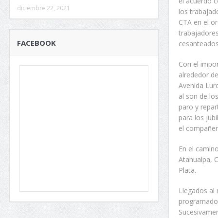
el acuerdo c
diciembre 22, 2021
los trabajad
CTA en el or
trabajadores
FACEBOOK
cesanteados
Con el impor
alrededor de
Avenida Luro
al son de lo
paro y repar
para los jub
el compañero
En el camin
Atahualpa, 
Plata.
Llegados al 
programado p
Sucesivament