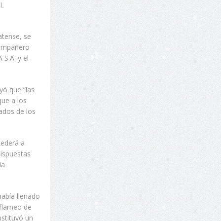
EL
atense, se
compañero
S.A. y el
yó que “las
ue a los
ados de los
cederá a
dispuestas
la
abía llenado
 flameo de
nstituyó un