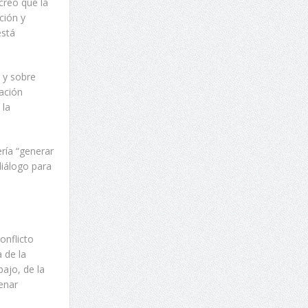
creo que la
ción y
está
 y sobre
zación
 la
ería “generar
diálogo para
onflicto
 de la
ajo, de la
lenar