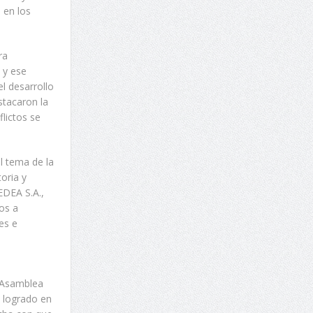
 en los
ra
 y ese
l desarrollo
stacaron la
lictos se
l tema de la
oria y
EDEA S.A.,
dos a
es e
a Asamblea
o logrado en