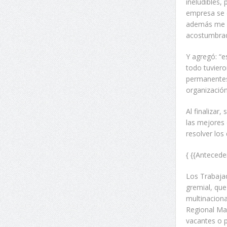
ineludibles,
empresa se e
además me p
acostumbrad
Y agregó: “
todo tuviero
permanentes
organización 
Al finalizar
las mejores 
resolver los
{ {{Antecede
Los Trabajad
gremial, que
multinaciona
Regional Mar
vacantes o p