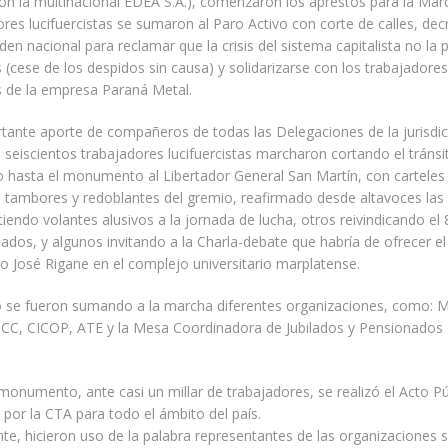
on la multinacional EDEA S.A.), comenzaron los aprestos para la Ma
ores lucifuercistas se sumaron al Paro Activo con corte de calles, dec
den nacional para reclamar que la crisis del sistema capitalista no la
 (cese de los despidos sin causa) y solidarizarse con los trabajadores
 de la empresa Paraná Metal.
tante aporte de compañeros de todas las Delegaciones de la jurisdic
 seiscientos trabajadores lucifuercistas marcharon cortando el tránsi
 hasta el monumento al Libertador General San Martín, con carteles
s tambores y redoblantes del gremio, reafirmado desde altavoces las
tiendo volantes alusivos a la jornada de lucha, otros reivindicando el
ilados, y algunos invitando a la Charla-debate que habría de ofrecer e
 José Rigane en el complejo universitario marplatense.
o se fueron sumando a la marcha diferentes organizaciones, como: 
CCC, CICOP, ATE y la Mesa Coordinadora de Jubilados y Pensionados 
monumento, ante casi un millar de trabajadores, se realizó el Acto Pú
or la CTA para todo el ámbito del país.
e, hicieron uso de la palabra representantes de las organizaciones s