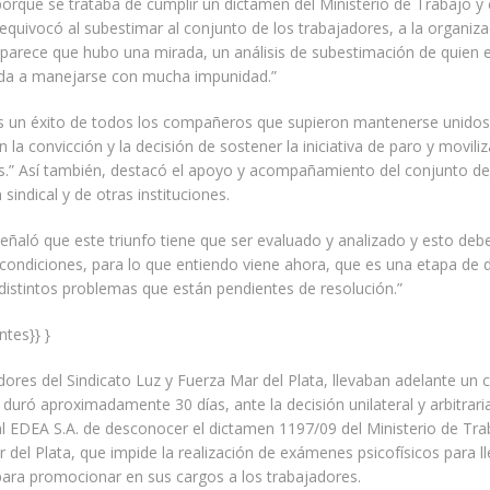
 porque se trataba de cumplir un dictamen del Ministerio de Trabajo y 
quivocó al subestimar al conjunto de los trabajadores, a la organiza
arece que hubo una mirada, un análisis de subestimación de quien 
a a manejarse con mucha impunidad.”
es un éxito de todos los compañeros que supieron mantenerse unidos
n la convicción y la decisión de sostener la iniciativa de paro y movili
.” Así también, destacó el apoyo y acompañamiento del conjunto de
sindical y de otras instituciones.
, señaló que este triunfo tiene que ser evaluado y analizado y esto deb
condiciones, para lo que entiendo viene ahora, que es una etapa de 
 distintos problemas que están pendientes de resolución.”
ntes}} }
ores del Sindicato Luz y Fuerza Mar del Plata, llevaban adelante un c
 duró aproximadamente 30 días, ante la decisión unilateral y arbitraria
l EDEA S.A. de desconocer el dictamen 1197/09 del Ministerio de Trab
 del Plata, que impide la realización de exámenes psicofísicos para l
ara promocionar en sus cargos a los trabajadores.