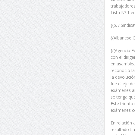
trabajadores
Lista Nº 1 e
{{p. / Sindic
{{Albanese G
{{(Agencia 
con el dirig
en asamblea 
reconoció la
la devolució
fue el eje d
exámenes an
se tenga que
Este triunfo
exámenes co
En relación 
resultado fi