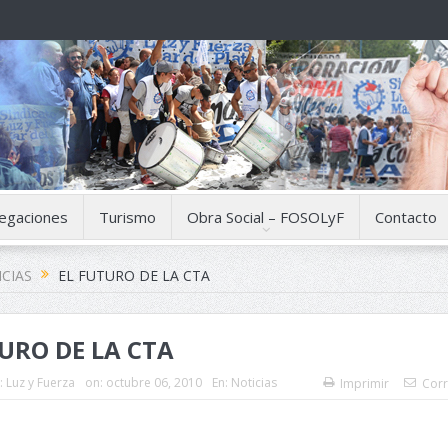
egaciones
Turismo
Obra Social – FOSOLyF
Contacto
CIAS
EL FUTURO DE LA CTA
URO DE LA CTA
:
Luz y Fuerza
on:
octubre 06, 2010
En:
Noticias
Imprimir
Corr