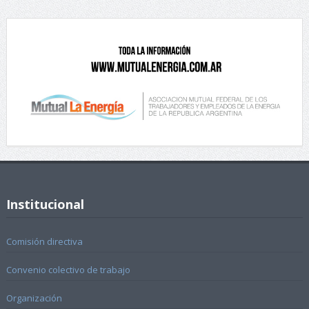
Institucional
Comisión directiva
Convenio colectivo de trabajo
Organización