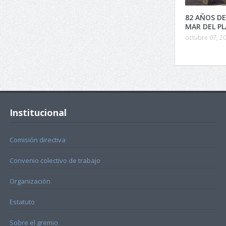
82 AÑOS DE
MAR DEL P
octubre 07, 2
Institucional
Comisión directiva
Convenio colectivo de trabajo
Organización
Estatuto
Sobre el gremio