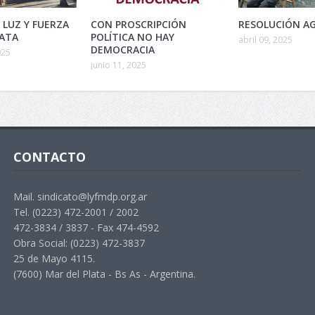
 LUZ Y FUERZA
CON PROSCRIPCIÓN
RESOLUCIÓN AG
LATA
POLÍTICA NO HAY
abril 09, 2025
DEMOCRACIA
025
junio 11, 2025
CONTACTO
Mail. sindicato@lyfmdp.org.ar
Tel. (0223) 472-2001 / 2002
472-3834 / 3837 - Fax 474-4592
Obra Social: (0223) 472-3837
25 de Mayo 4115.
(7600) Mar del Plata - Bs As - Argentina.