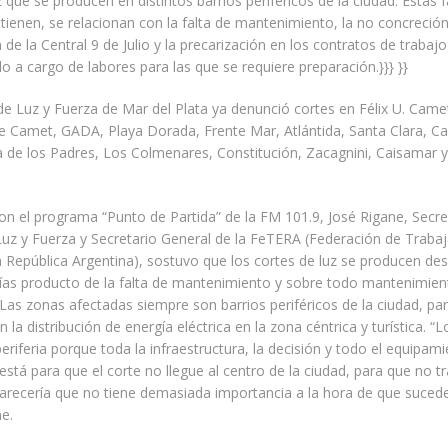
 que se producen en distintos barrios periféricos de la ciudad. Estas fa
tienen, se relacionan con la falta de mantenimiento, la no concreción
 de la Central 9 de Julio y la precarización en los contratos de trabaj
o a cargo de labores para las que se requiere preparación.}}} }}
 de Luz y Fuerza de Mar del Plata ya denunció cortes en Félix U. Came
e Camet, GADA, Playa Dorada, Frente Mar, Atlántida, Santa Clara, C
a de los Padres, Los Colmenares, Constitución, Zacagnini, Caisamar 
on el programa “Punto de Partida” de la FM 101.9, José Rigane, Secre
uz y Fuerza y Secretario General de la FeTERA (Federación de Trabaj
a República Argentina), sostuvo que los cortes de luz se producen de
ías producto de la falta de mantenimiento y sobre todo mantenimien
 Las zonas afectadas siempre son barrios periféricos de la ciudad, par
la distribución de energía eléctrica en la zona céntrica y turística. “L
periferia porque toda la infraestructura, la decisión y todo el equipam
está para que el corte no llegue al centro de la ciudad, para que no t
 parecería que no tiene demasiada importancia a la hora de que sucede
e.