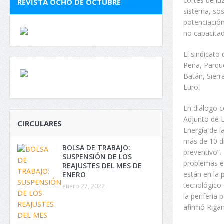
cortes de luz
REVISTA OCHO DE OCTUBRE
sistema, sos
potenciación
no capacitad
El sindicato
Peña, Parqu
Batán, Sierr
Luro.
En diálogo c
Adjunto de L
CIRCULARES
Energía de l
más de 10 d
BOLSA DE TRABAJO:
preventivo”.
SUSPENSIÓN DE LOS
problemas en 
REAJUSTES DEL MES DE
están en la 
ENERO
tecnológico 
enero 27, 2022
la periferia
afirmó Rigan