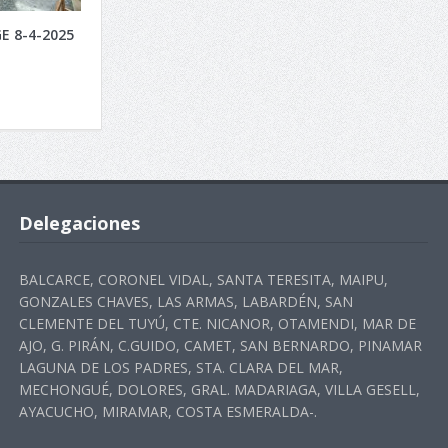
E 8-4-2025
Delegaciones
BALCARCE, CORONEL VIDAL, SANTA TERESITA, MAIPU,
GONZALES CHAVES, LAS ARMAS, LABARDÉN, SAN
CLEMENTE DEL TUYÚ, CTE. NICANOR, OTAMENDI, MAR DE
AJO, G. PIRÁN, C.GUIDO, CAMET, SAN BERNARDO, PINAMAR
LAGUNA DE LOS PADRES, STA. CLARA DEL MAR,
MECHONGUÉ, DOLORES, GRAL. MADARIAGA, VILLA GESELL,
AYACUCHO, MIRAMAR, COSTA ESMERALDA-.