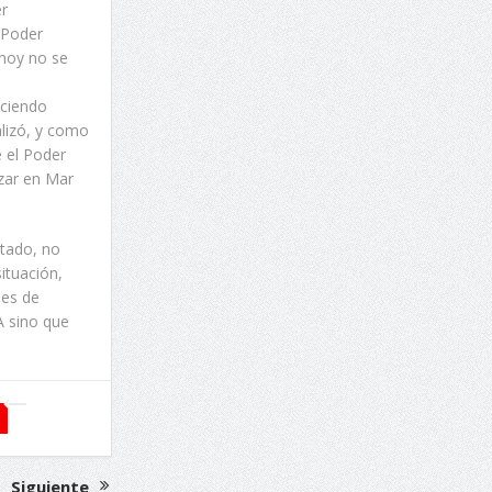
er
l Poder
 hoy no se
aciendo
alizó, y como
 el Poder
izar en Mar
atado, no
situación,
nes de
A sino que
Siguiente