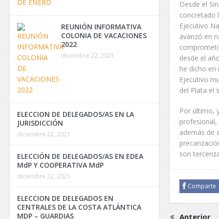
Desde el Si
concretado l
Ejecutivo Na
REUNIÓN INFORMATIVA
COLONIA DE VACACIONES
avanzó en na
2022
comprometido
diciembre 22, 2021
desde el año
he dicho en
Ejecutivo mu
del Plata el
Por último,
ELECCION DE DELEGADOS/AS EN LA
profesional,
JURISDICCIÓN
además de af
diciembre 22, 2021
precarizació
son terceriz
ELECCIÓN DE DELEGADOS/AS EN EDEA
MdP Y COOPERATIVA MdP
diciembre 22, 2021
Comparte
ELECCION DE DELEGADOS EN
CENTRALES DE LA COSTA ATLÁNTICA
MDP – GUARDIAS
Anterior