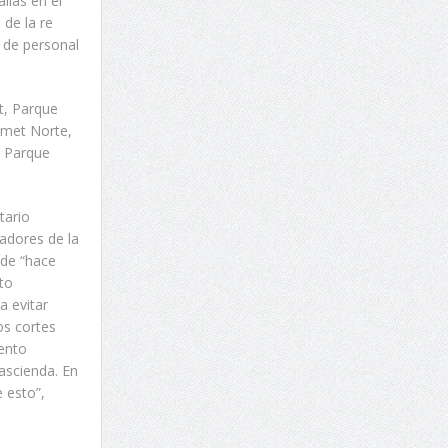
llas en el
 de la re
o de personal
t, Parque
amet Norte,
y Parque
tario
adores de la
sde “hace
to
a evitar
os cortes
iento
rascienda. En
 esto”,