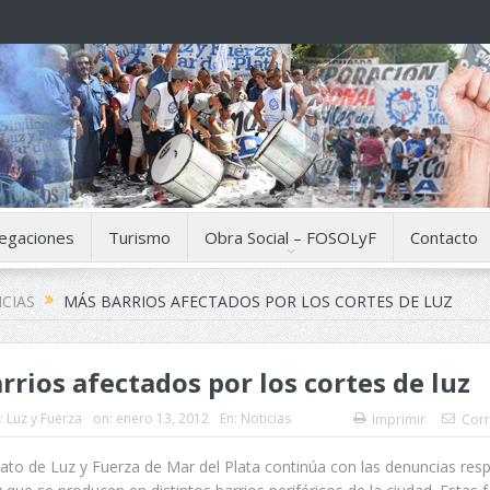
egaciones
Turismo
Obra Social – FOSOLyF
Contacto
CIAS
MÁS BARRIOS AFECTADOS POR LOS CORTES DE LUZ
rrios afectados por los cortes de luz
:
Luz y Fuerza
on:
enero 13, 2012
En:
Noticias
Imprimir
Corr
dicato de Luz y Fuerza de Mar del Plata continúa con las denuncias res