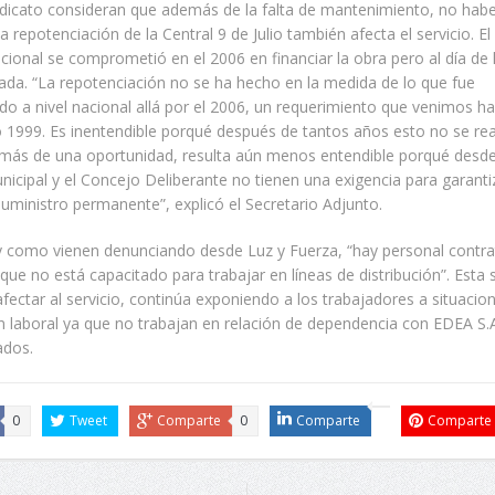
ndicato consideran que además de la falta de mantenimiento, no hab
a repotenciación de la Central 9 de Julio también afecta el servicio. E
cional se comprometió en el 2006 en financiar la obra pero al día de
da. “La repotenciación no se ha hecho en la medida de lo que fue
 a nivel nacional allá por el 2006, un requerimiento que venimos h
 1999. Es inentendible porqué después de tantos años esto no se re
 más de una oportunidad, resulta aún menos entendible porqué desde
nicipal y el Concejo Deliberante no tienen una exigencia para garant
 suministro permanente”, explicó el Secretario Adjunto.
 y como vienen denunciando desde Luz y Fuerza, “hay personal contr
 que no está capacitado para trabajar en líneas de distribución”. Esta 
ectar al servicio, continúa exponiendo a los trabajadores a situacio
n laboral ya que no trabajan en relación de dependencia con EDEA S.
ados.
0
Tweet
Comparte
0
Comparte
Comparte