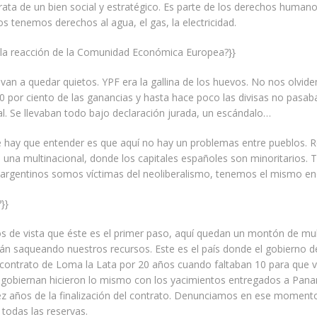
trata de un bien social y estratégico. Es parte de los derechos human
s tenemos derechos al agua, el gas, la electricidad.
á la reacción de la Comunidad Económica Europea?}}
van a quedar quietos. YPF era la gallina de los huevos. No nos olvi
90 por ciento de las ganancias y hasta hace poco las divisas no pasab
l. Se llevaban todo bajo declaración jurada, un escándalo…
e hay que entender es que aquí no hay un problemas entre pueblos. R
 una multinacional, donde los capitales españoles son minoritarios. 
 argentinos somos víctimas del neoliberalismo, tenemos el mismo e
}}
 de vista que éste es el primer paso, aquí quedan un montón de mul
n saqueando nuestros recursos. Este es el país donde el gobierno de
 contrato de Loma la Lata por 20 años cuando faltaban 10 para que v
 gobiernan hicieron lo mismo con los yacimientos entregados a Pan
iez años de la finalización del contrato. Denunciamos en ese moment
 todas las reservas.