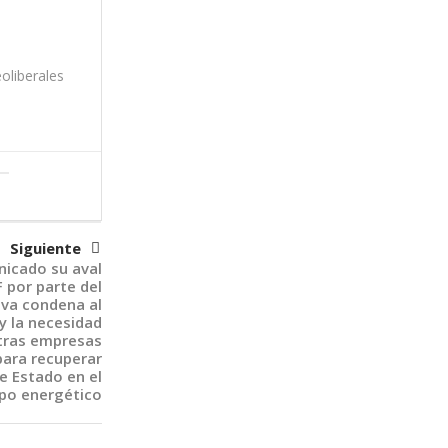
oliberales
Siguiente
icado su aval
F por parte del
eva condena al
y la necesidad
otras empresas
para recuperar
e Estado en el
po energético