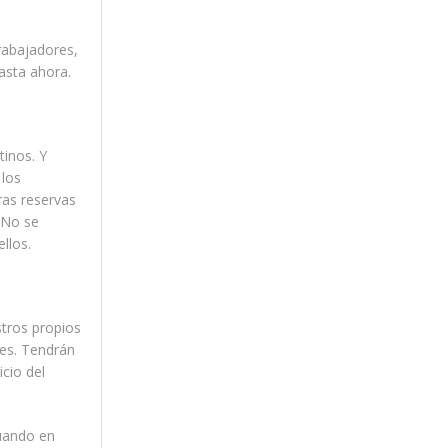
rabajadores,
asta ahora.
tinos. Y
 los
ras reservas
. No se
llos.
tros propios
bes. Tendrán
icio del
cuando en