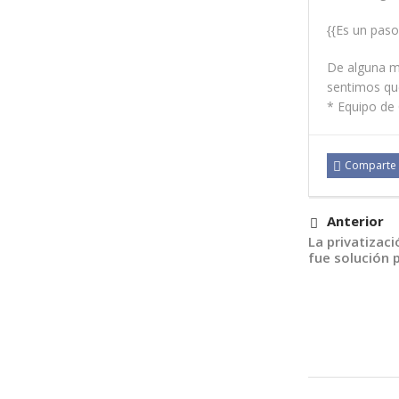
{{Es un paso
De alguna ma
sentimos que
* Equipo de
Comparte
Anterior
La privatizac
fue solución 