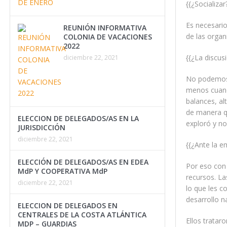
{{¿Socializar
Es necesario
REUNIÓN INFORMATIVA
de las organ
COLONIA DE VACACIONES
2022
{{¿La discus
diciembre 22, 2021
No podemos p
menos cuando
balances, al
de manera qu
ELECCION DE DELEGADOS/AS EN LA
exploró y no
JURISDICCIÓN
diciembre 22, 2021
{{¿Ante la e
ELECCIÓN DE DELEGADOS/AS EN EDEA
Por eso con
MdP Y COOPERATIVA MdP
recursos. La
diciembre 22, 2021
lo que les c
desarrollo n
ELECCION DE DELEGADOS EN
CENTRALES DE LA COSTA ATLÁNTICA
Ellos tratar
MDP – GUARDIAS