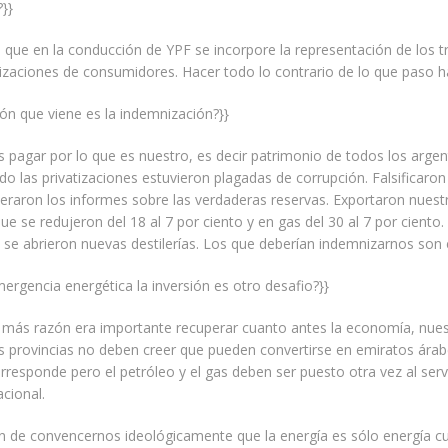
?}}
 que en la conducción de YPF se incorpore la representación de los t
izaciones de consumidores. Hacer todo lo contrario de lo que paso h
ión que viene es la indemnización?}}
agar por lo que es nuestro, es decir patrimonio de todos los argen
 las privatizaciones estuvieron plagadas de corrupción. Falsificaron
teraron los informes sobre las verdaderas reservas. Exportaron nuest
e se redujeron del 18 al 7 por ciento y en gas del 30 al 7 por ciento
 se abrieron nuevas destilerías. Los que deberían indemnizarnos son e
mergencia energética la inversión es otro desafio?}}
 más razón era importante recuperar cuanto antes la economía, nues
s provincias no deben creer que pueden convertirse en emiratos ára
orresponde pero el petróleo y el gas deben ser puesto otra vez al serv
acional.
on de convencernos ideológicamente que la energía es sólo energía 