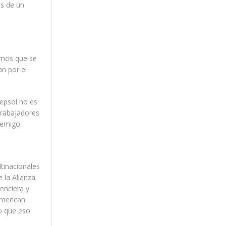
os de un
demos que se
an por el
epsol no es
Trabajadores
nemigo.
tinacionales
 la Alianza
enciera y
american
o que eso