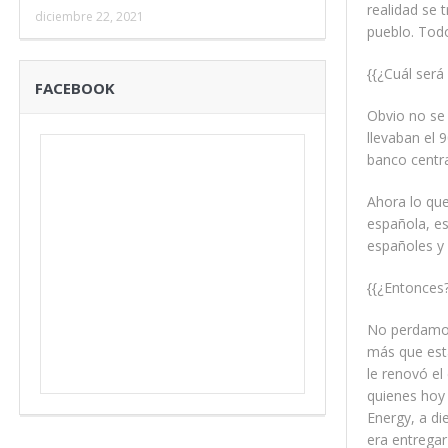
realidad se 
diciembre 22, 2021
pueblo. Todo
{{¿Cuál ser
FACEBOOK
Obvio no se 
llevaban el 
banco centra
Ahora lo qu
española, es
españoles y
{{¿Entonces?
No perdamos
más que está
le renovó el
quienes hoy
Energy, a d
era entregar