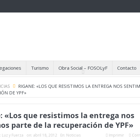
egaciones
Turismo
Obra Social – FOSOLyF
Contacto
CIAS
RIGANE: «LOS QUE RESISTIMOS LA ENTREGA NOS SENTI
IÓN DE YPF»
: «Los que resistimos la entrega nos
os parte de la recuperación de YPF»
:
Luz y Fuerza
on:
abril 18, 2012
En:
Noticias
Imprimir
Corr