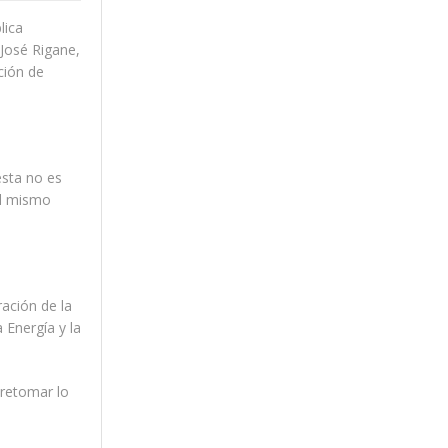
lica
 José Rigane,
ción de
ésta no es
el mismo
ación de la
 Energía y la
 retomar lo