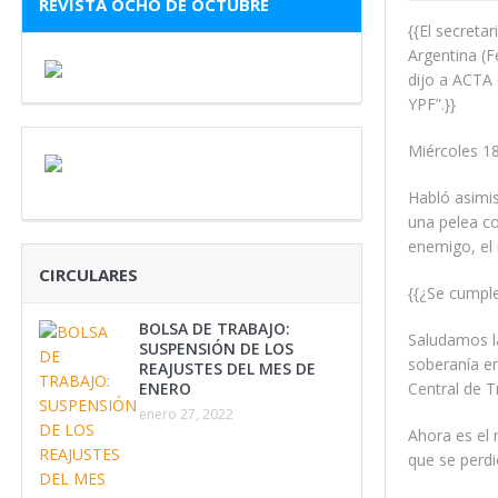
REVISTA OCHO DE OCTUBRE
{{El secreta
Argentina (F
dijo a ACTA 
YPF”.}}
Miércoles 18
Habló asimis
una pelea c
enemigo, el 
CIRCULARES
{{¿Se cumple
BOLSA DE TRABAJO:
Saludamos l
SUSPENSIÓN DE LOS
soberanía en
REAJUSTES DEL MES DE
Central de T
ENERO
enero 27, 2022
Ahora es el 
que se perdi