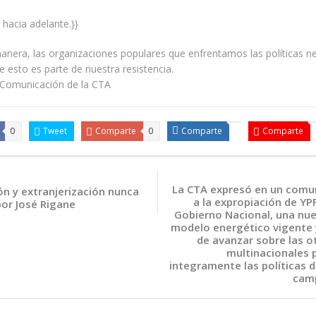
 hacia adelante.}}
nera, las organizaciones populares que enfrentamos las políticas ne
 esto es parte de nuestra resistencia.
 Comunicación de la CTA
0
Tweet
Comparte
0
Comparte
Comparte
La CTA expresó en un comun
ión y extranjerización nunca
a la expropiación de YP
por José Rigane
Gobierno Nacional, una nu
modelo energético vigente 
de avanzar sobre las 
multinacionales 
integramente las políticas d
cam