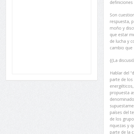
definiciones
Son cuestion
respuesta, p
moño y discu
que estar mu
de lucha y c
cambio que 
{{La discusi
Hablar del “
parte de los
energéticos,
propuesta a
denominados
supuestamen
países del t
de los grupo
riquezas y 
parte de la 