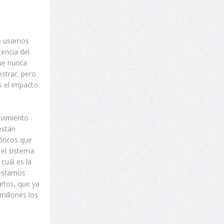
ue usamos
tencia del
que nunca
ostrar, pero
s el impacto
ovimiento
están
tóricos que
el sistema.
 cuál es la
 estamos
etos, que ya
millones los