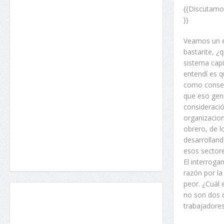
{{Discutamos
}}
Veamos un ej
bastante, ¿q
sistema capi
entendí es q
como consecu
que eso gen
consideración
organizacion
obrero, de l
desarrolland
esos sectore
El interroga
razón por l
peor. ¿Cuál
no son dos o
trabajadores