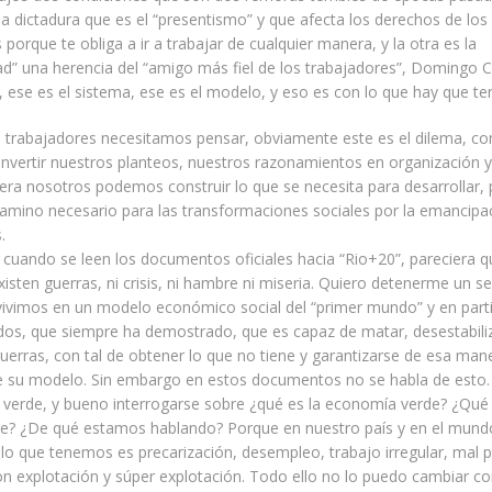
la dictadura que es el “presentismo” y que afecta los derechos de los
 porque te obliga a ir a trabajar de cualquier manera, y la otra es la
ad” una herencia del “amigo más fiel de los trabajadores”, Domingo C
ca, ese es el sistema, ese es el modelo, y eso es con lo que hay que te
s trabajadores necesitamos pensar, obviamente este es el dilema, c
vertir nuestros planteos, nuestros razonamientos en organización y
ra nosotros podemos construir lo que se necesita para desarrollar, 
 camino necesario para las transformaciones sociales por la emancipa
.
cuando se leen los documentos oficiales hacia “Rio+20”, pareciera q
sten guerras, ni crisis, ni hambre ni miseria. Quiero detenerme un s
ivimos en un modelo económico social del “primer mundo” y en parti
dos, que siempre ha demostrado, que es capaz de matar, desestabiliz
guerras, con tal de obtener lo que no tiene y garantizarse de esa mane
de su modelo. Sin embargo en estos documentos no se habla de esto.
verde, y bueno interrogarse sobre ¿qué es la economía verde? ¿Qué 
e? ¿De qué estamos hablando? Porque en nuestro país y en el mundo
 lo que tenemos es precarización, desempleo, trabajo irregular, mal p
n explotación y súper explotación. Todo ello no lo puedo cambiar c