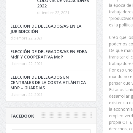
COLONIA DE VACACIONES
la época de 
2022
trabajadores
diciembre 22, 2021
“productivid
es la políti
ELECCION DE DELEGADOS/AS EN LA
JURISDICCIÓN
Creo que lo
diciembre 22, 2021
podemos con
De qué mane
ELECCIÓN DE DELEGADOS/AS EN EDEA
transitar el
MdP Y COOPERATIVA MdP
trabajadores
diciembre 22, 2021
Por eso uno 
mundo no exi
ELECCION DE DELEGADOS EN
CENTRALES DE LA COSTA ATLÁNTICA
pensar que v
MDP – GUARDIAS
Estados Uni
diciembre 22, 2021
desarrollar 
existencia 
la economía 
empleo verd
FACEBOOK
propia OIT),
derechos, co