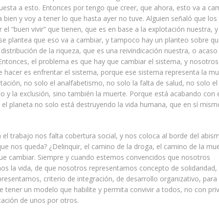
esta a esto. Entonces por tengo que creer, que ahora, esto va a cam
 bien y voy a tener lo que hasta ayer no tuve. Alguien señaló que los
r el “buen vivir” que tienen, que es en base a la explotación nuestra, 
e plantea que eso va a cambiar, y tampoco hay un planteo sobre q
 distribución de la riqueza, que es una reivindicación nuestra, o acas
ntonces, el problema es que hay que cambiar el sistema, y nosotros
hacer es enfrentar el sistema, porque ese sistema representa la mu
otación, no solo el analfabetismo, no solo la falta de salud, no solo el
 y la exclusión, sino también la muerte. Porque está acabando con e
 el planeta no solo está destruyendo la vida humana, que en sí mism
 el trabajo nos falta cobertura social, y nos coloca al borde del abis
ue nos queda? ¿Delinquir, el camino de la droga, el camino de la mue
que cambiar. Siempre y cuando estemos convencidos que nosotros
os la vida, de que nosotros representamos concepto de solidaridad,
resentamos, criterio de integración, de desarrollo organizativo, para
 tener un modelo que habilite y permita convivir a todos, no con priv
tación de unos por otros.