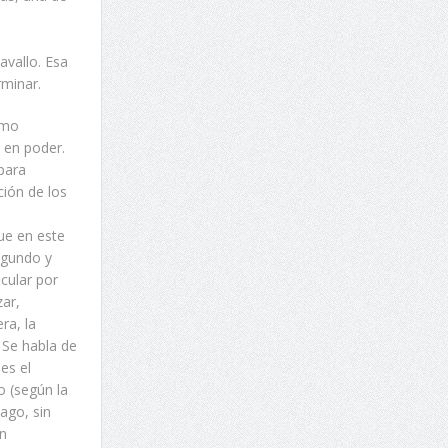
avallo. Esa
rminar.
omo
 en poder.
para
ción de los
ue en este
egundo y
cular por
ar,
ra, la
 Se habla de
es el
 (según la
ago, sin
on