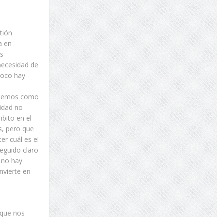
tión
a en
os
necesidad de
poco hay
tenemos como
nidad no
bito en el
s, pero que
er cuál es el
seguido claro
, no hay
nvierte en
 que nos