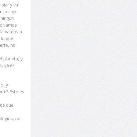
biar y va
 ricos no
y ningún
ue vamos
o la vamos a
 lo que
erte, no
l planeta, y
o, ya es
mo, y
rte? Esto es
 de que
ilegios, no