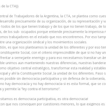
 de la CTA}}
entral de Trabajadores de la Argentina, la CTA, se plantea como cues
l desarrollo precisamente de su organización, de su representación y v
todos de los que tienen trabajo y de los que no tienen trabajo, de l
, de los sub- ocupados porque entiende precisamente la imperiosa 
omos trabajadores en el estado que nos encontremos. Por eso tam
ntre una organización sindical y los movimientos sociales.
stión, es que nos planteamos la unidad de los diferentes y por eso 
 Constituyente Social, con el criterio imprescindible de que si no hay u
rentar a semejante enemigo y para eso necesitamos transitar un ám
ble unirnos aun manteniendo nuestras diferencias, nuestras bandera
o objetivo central estratégico, transformar esta realidad y establec
cipal y ahí la Constituyente Social ,la unidad de los diferentes. Paso 
es posible sin democracia participativa y sin defensa de la soberanía
 no hay democracia y no hay democracia si es esta formal, que se co
y permite la “ley contra el terrorismo”.
sitamos es democracia participativa, es otra democracia!
con que nos convoquen por cuestiones menores, lo que exigimos es