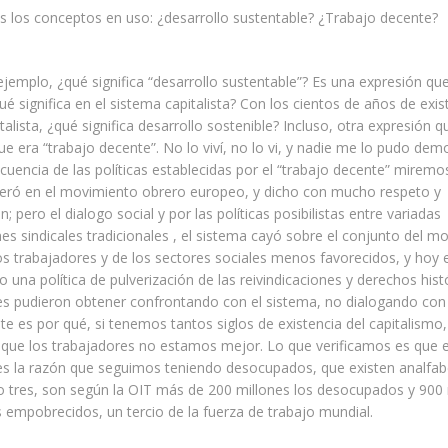
 los conceptos en uso: ¿desarrollo sustentable? ¿Trabajo decente?
emplo, ¿qué significa “desarrollo sustentable”? Es una expresión q
ué significa en el sistema capitalista? Con los cientos de años de exis
talista, ¿qué significa desarrollo sostenible? Incluso, otra expresión 
ue era “trabajo decente”. No lo viví, no lo vi, y nadie me lo pudo dem
encia de las políticas establecidas por el “trabajo decente” miremo
eró en el movimiento obrero europeo, y dicho con mucho respeto y
; pero el dialogo social y por las políticas posibilistas entre variadas
es sindicales tradicionales , el sistema cayó sobre el conjunto del m
os trabajadores y de los sectores sociales menos favorecidos, y hoy 
o una política de pulverización de las reivindicaciones y derechos his
s pudieron obtener confrontando con el sistema, no dialogando con 
nte es por qué, si tenemos tantos siglos de existencia del capitalismo,
a que los trabajadores no estamos mejor. Lo que verificamos es que
 es la razón que seguimos teniendo desocupados, que existen analfab
 tres, son según la OIT más de 200 millones los desocupados y 900 
 empobrecidos, un tercio de la fuerza de trabajo mundial.