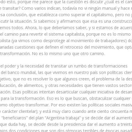
o esto, porque me parece que la cuestión es discutir ¿cuál es el ca
transitar? Como varios indican, todavía no vi ningún manual y hace 
sa conclusión, que establezca como superar el capitalismo, pero no
utir la situación. Si sabemos y afirmamos que esa es una construcci
emos todos. Ahora, lo que deberíamos saber, y si estamos de acuer
 el camino para revertir el sistema capitalista, porque no es lo mismo 
bilista (ya vimos como desprotege al movimiento de trabajadores) d
riadas cuestiones que definen el retroceso del movimiento, que opta
 transformación. No es lo mismo uno que otro camino.
del poder y la necesidad de transitar un rumbo de transformaciones
s del banco mundial, las que vivimos en nuestro país son políticas clie
jetivo, que no es resolver lo que algunos creen, el problema de la d
educación, de alimentos, y otras necesidades que tienen vastos secto
ción. Esas políticas intentan desarticular cualquier iniciativa de desar
 para la transformación. Eso es lo que buscan, obstaculizar cualquier i
mo objetivo transformar. Por eso existen las políticas sociales masi
e carácter clientelar); y está muy claro cuando ante ciento cincuenta m
beneficiaros” del plan “Argentina trabaja” y se decide dar el aumento
, que duda hay, se decide desde la presidencia dar el aumento a treint
ajos dos condiciones que son dos rémoras terribles de épocas pasad