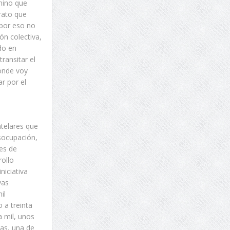
mino que
rato que
 por eso no
ón colectiva,
do en
transitar el
onde voy
r por el
ntelares que
esocupación,
res de
rollo
niciativa
vas
il
 a treinta
a mil, unos
as, una de