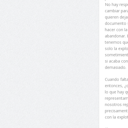
No hay respu
cambiar para
quieren deja
documento s
hacer con la
abandonar. E
tenemos que 
solo la expl
sometimiento
si acaba con
demasiado.
Cuando falta
entonces, ¿q
lo que hay 
representam
nosotros rep
precisamente
con la explo