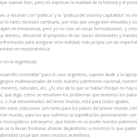
 que suenan bien, pero no expresan la realidad de la historia y el pres
es a resolver con “política” y la “política del sistema capitalista” no 
or lo tanto necesito cambiarla, por más que venga bien envuelta y c
lpen mi irreverencia, pero yo no creo en estas formulaciones, y cre
y atentos, denunciar el propósito de las clases dominantes y transit
onfrontación para asegurar otra realidad, más propia con las expecta
existen en nuestramérica.
ón en la Argentina}}
desarrollo sostenible” para el caso Argentino, supone aludir a la aprop
 grupos multinacionales de todo nuestro patrimonio nacional, nuestr
 mineros, naturales, etc. ¿Es eso de lo que se habla? Porque no hay 
sí, que diga, cómo se resuelven los problemas que tenemos los país
, o mal denominados del tercer mundo, está para todos iguales,
te estas soluciones son tanto para los países del primer mundo co
ercer mundo, para los que sufrimos la supeditación precisamente co
s monopólicos extranjeros ,que tienen en su poder nuestro patrimon
que se la llevan fronteras afueras dejándonos a nosotros lo que pa
calamidad social que viven muchos argentinos.