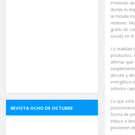
Pretendo abo
donde lo imp
la mirada m
relativas. M
grado de con
social) en e
La realidad 
productivo, 
afirmar que e
simplemente
discute y de
energética o
sistema capit
Lo que está 
REVISTA OCHO DE OCTUBRE
posicionarno
forma de pre
induce a des
provienen de