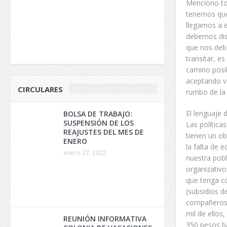
Menciono tod
tenemos que 
llegamos a e
debemos disc
que nos deb
transitar, es
camino posi
aceptando va
CIRCULARES
rumbo de la
El lenguaje 
BOLSA DE TRABAJO:
SUSPENSIÓN DE LOS
Las política
REAJUSTES DEL MES DE
tienen un ob
ENERO
la falta de 
enero 27, 2022
nuestra pobla
organizativo
que tenga co
(subsidios d
compañeros “
mil de ellos
REUNIÓN INFORMATIVA
350 pesos b