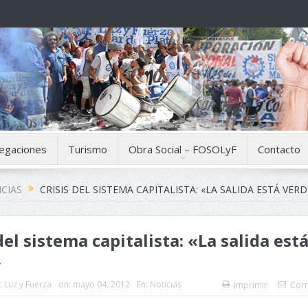
egaciones
Turismo
Obra Social – FOSOLyF
Contacto
CIAS
CRISIS DEL SISTEMA CAPITALISTA: «LA SALIDA ESTÁ VERD
del sistema capitalista: «La salida est
»
:
Luz y Fuerza
on:
mayo 04, 2012
En:
Noticias
Imprimir
Corr