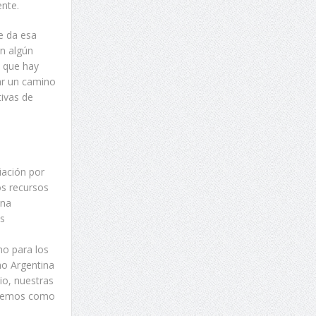
ente.
me da esa
on algún
o que hay
ar un camino
tivas de
iación por
os recursos
una
es
mo para los
mo Argentina
io, nuestras
decemos como