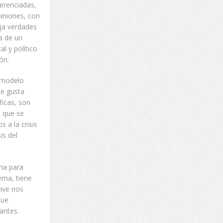
erenciadas,
piniones, con
ja verdades
a de un
l y político
ón.
l modelo
me gusta
ficas, son
o que se
 a la crisis
is del
ria para
ema, tiene
sive nos
que
antes.