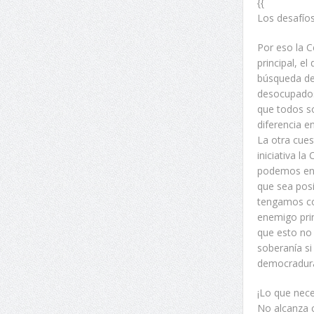
{{
Los desafíos
Por eso la C
principal, e
búsqueda de 
desocupados
que todos s
diferencia e
La otra cue
iniciativa la
podemos enf
que sea posi
tengamos com
enemigo prin
que esto no 
soberanía si
democradura 
¡Lo que nece
No alcanza 