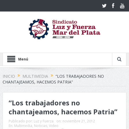
Menú
INICIO
MULTIMEDIA
“LOS TRABAJADORES NO
CHANTAJEAMOS, HACEMOS PATRIA”
“Los trabajadores no
chantajeamos, hacemos Patria”
Publicado por:
Luz y Fuerza
on:
noviembre 21, 2012
En:
Multimedia
,
Noticias
,
Video