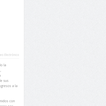
eo Electrónico
o la
,
a
de sus
gresos a la
midos con