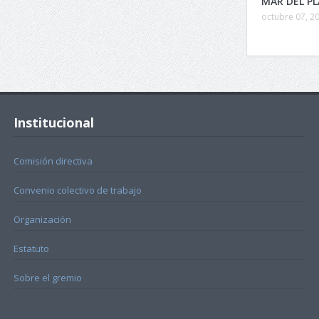
MAR DEL P
octubre 07, 2
Institucional
Comisión directiva
Convenio colectivo de trabajo
Organización
Estatuto
Sobre el gremio