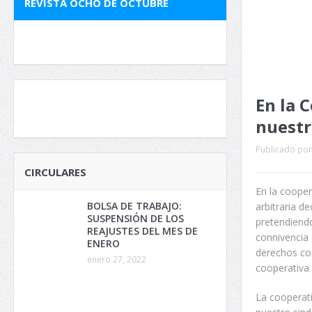
REVISTA OCHO DE OCTUBRE
En la 
nuestr
Publicado por
CIRCULARES
En la coope
BOLSA DE TRABAJO:
arbitraria d
SUSPENSIÓN DE LOS
pretendiendo
REAJUSTES DEL MES DE
connivencia 
ENERO
derechos co
enero 27, 2022
cooperativa 
La cooperat