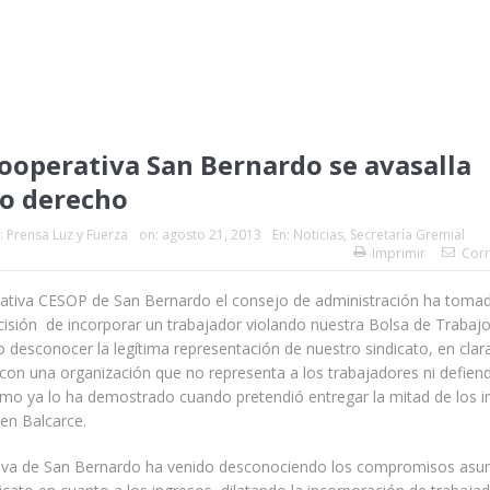
Cooperativa San Bernardo se avasalla
o derecho
:
Prensa Luz y Fuerza
on:
agosto 21, 2013
En:
Noticias
,
Secretaría Gremial
Imprimir
Corr
rativa CESOP de San Bernardo el consejo de administración ha tomad
ecisión de incorporar un trabajador violando nuestra Bolsa de Trabajo
 desconocer la legítima representación de nuestro sindicato, en clar
con una organización que no representa a los trabajadores ni defien
mo ya lo ha demostrado cuando pretendió entregar la mitad de los in
en Balcarce.
iva de San Bernardo ha venido desconociendo los compromisos asu