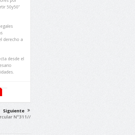
dores por
rtir 50y50”
legales
as
el derecho a
cta desde el
esario
idades.
Siguiente
ircular Nº311//