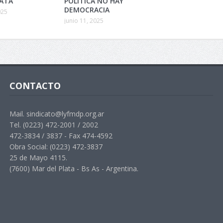
LATA
POLÍTICA NO HAY
DEMOCRACIA
025
junio 11, 2025
CONTACTO
Mail. sindicato@lyfmdp.org.ar
Tel. (0223) 472-2001 / 2002
472-3834 / 3837 - Fax 474-4592
Obra Social: (0223) 472-3837
25 de Mayo 4115.
(7600) Mar del Plata - Bs As - Argentina.