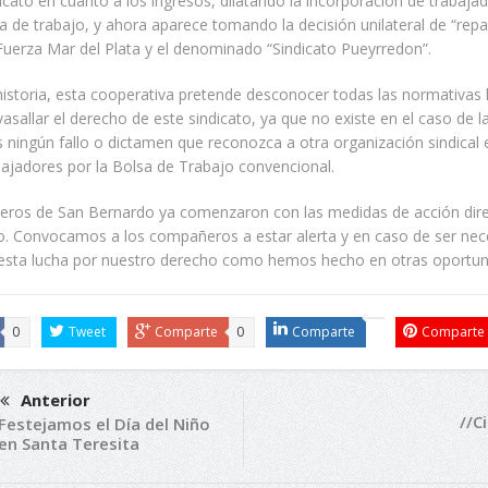
icato en cuanto a los ingresos, dilatando la incorporación de trabaja
a de trabajo, y ahora aparece tomando la decisión unilateral de “repa
Fuerza Mar del Plata y el denominado “Sindicato Pueyrredon”.
 historia, esta cooperativa pretende desconocer todas las normativas 
vasallar el derecho de este sindicato, ya que no existe en el caso de l
 ningún fallo o dictamen que reconozca a otra organización sindical 
bajadores por la Bolsa de Trabajo convencional.
ros de San Bernardo ya comenzaron con las medidas de acción dire
o. Convocamos a los compañeros a estar alerta y en caso de ser nec
sta lucha por nuestro derecho como hemos hecho en otras oportun
0
Tweet
Comparte
0
Comparte
Comparte
Anterior
//C
Festejamos el Día del Niño
en Santa Teresita