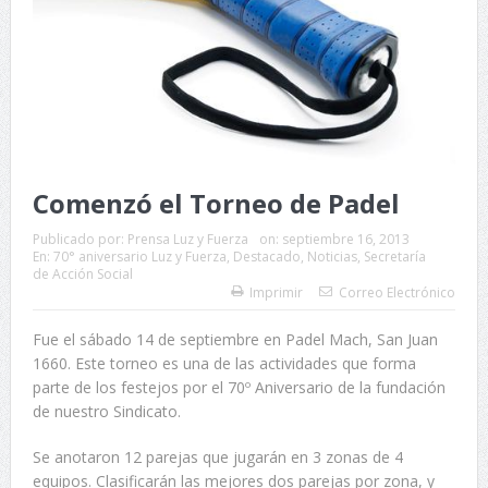
Comenzó el Torneo de Padel
Publicado por:
Prensa Luz y Fuerza
on:
septiembre 16, 2013
En:
70° aniversario Luz y Fuerza
,
Destacado
,
Noticias
,
Secretaría
de Acción Social
Imprimir
Correo Electrónico
Fue el sábado 14 de septiembre en Padel Mach, San Juan
1660. Este torneo es una de las actividades que forma
parte de los festejos por el 70º Aniversario de la fundación
de nuestro Sindicato.
Se anotaron 12 parejas que jugarán en 3 zonas de 4
equipos. Clasificarán las mejores dos parejas por zona, y