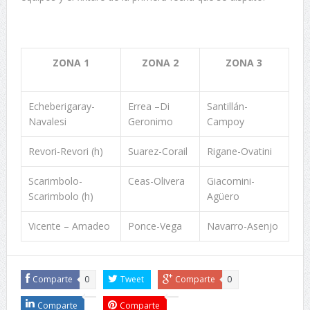
ZONA 1
ZONA 2
ZONA 3
Echeberigaray-
Errea –Di
Santillán-
Navalesi
Geronimo
Campoy
Revori-Revori (h)
Suarez-Corail
Rigane-Ovatini
Scarimbolo-
Ceas-Olivera
Giacomini-
Scarimbolo (h)
Agüero
Vicente – Amadeo
Ponce-Vega
Navarro-Asenjo
Comparte
0
Tweet
Comparte
0
Comparte
Comparte