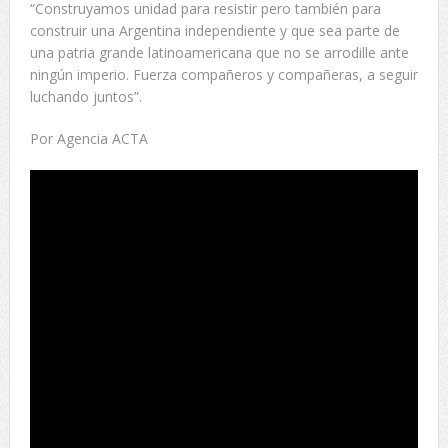
“Construyamos unidad para resistir pero también para
construir una Argentina independiente y que sea parte de
una patria grande latinoamericana que no se arrodille ante
ningún imperio. Fuerza compañeros y compañeras, a seguir
luchando juntos”.
Por Agencia ACTA