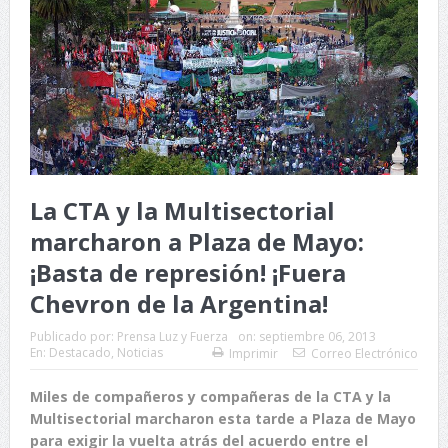
La CTA y la Multisectorial
marcharon a Plaza de Mayo:
¡Basta de represión! ¡Fuera
Chevron de la Argentina!
Publicado por:
Prensa Luz y Fuerza
on:
septiembre 06, 2013
En:
Destacado
,
Noticias
Imprimir
Correo Electrónico
Miles de compañeros y compañeras de la CTA y la
Multisectorial marcharon esta tarde a Plaza de Mayo
para exigir la vuelta atrás del acuerdo entre el