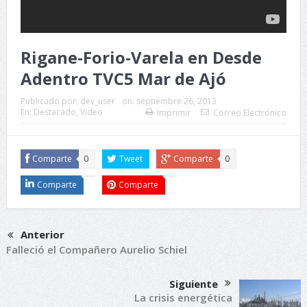
Rigane-Forio-Varela en Desde
Adentro TVC5 Mar de Ajó
Publicado por:
dev_user
on:
septiembre 26, 2013
En:
Destacado
,
Video
Imprimir
Correo Electrónico
Comparte
0
Tweet
Comparte
0
Comparte
Comparte
Anterior
Falleció el Compañero Aurelio Schiel
Siguiente
La crisis energética