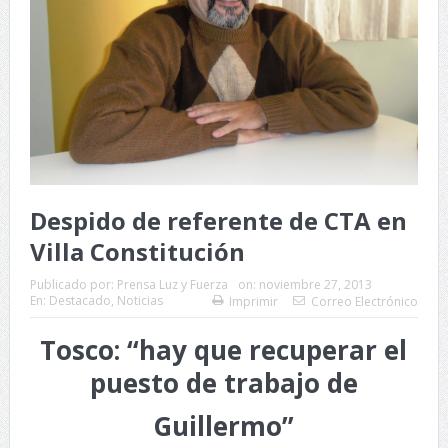
Despido de referente de CTA en
Villa Constitución
Publicado por:
Prensa Luz y Fuerza
on:
noviembre 27, 2013
En:
Destacado
,
Noticias
Imprimir
Correo Electrónico
Tosco: “hay que recuperar el
puesto de trabajo de
Guillermo”