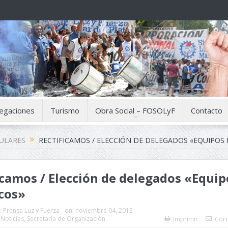
egaciones
Turismo
Obra Social – FOSOLyF
Contacto
CULARES
RECTIFICAMOS / ELECCIÓN DE DELEGADOS «EQUIPOS 
icamos / Elección de delegados «Equip
icos»
:
Prensa Luz y Fuerza
on:
noviembre 04, 2013
,
Noticias
,
Secretaría de Organización
Imprimir
Corr