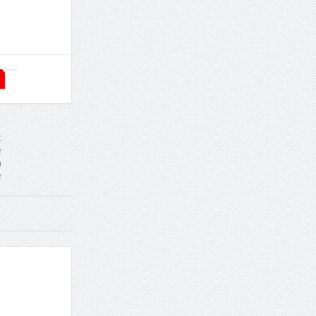
:
e
a
e