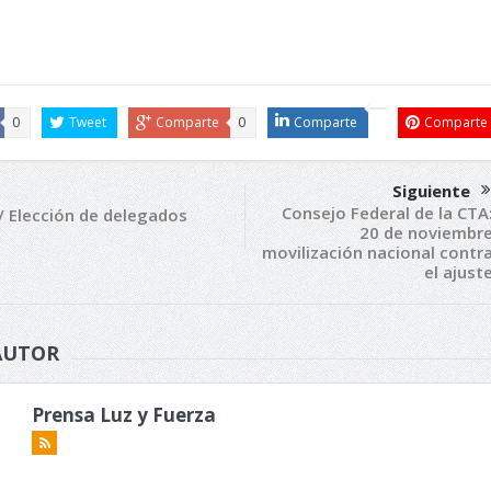
0
Tweet
Comparte
0
Comparte
Comparte
Siguiente
Consejo Federal de la CTA
/ Elección de delegados
20 de noviembr
movilización nacional contr
el ajust
AUTOR
Prensa Luz y Fuerza