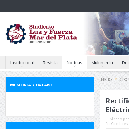
Institucional
Revista
Noticias
Multimedia
Del
INICIO
CIR
MEMORIA Y BALANCE
Rectif
Eléctr
Publicado por
En:
Circulares