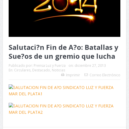
Salutaci?n Fin de A?o: Batallas y
Sue?os de un gremio que lucha
Publicado por:
Prensa Luz y Fuerza
on:
diciembre 27, 2013
En:
Circulares
,
Destacado
,
Noticias
Imprimir
Correo Electrónico