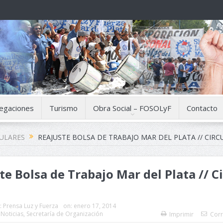
egaciones
Turismo
Obra Social – FOSOLyF
Contacto
CULARES
REAJUSTE BOLSA DE TRABAJO MAR DEL PLATA // CIRC
te Bolsa de Trabajo Mar del Plata // C
:
Prensa Luz y Fuerza
on:
enero 17, 2014
,
Noticias
,
Secretaría de Organización
Imprimir
Corr