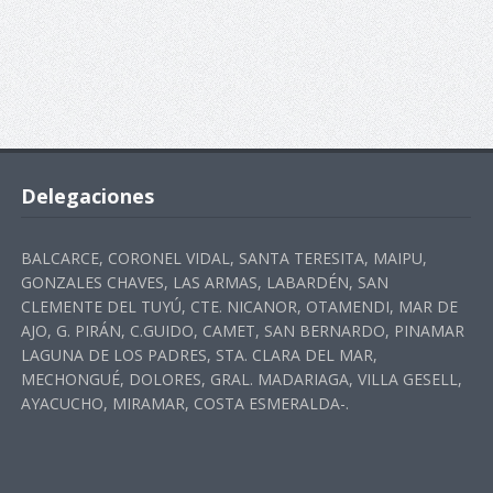
Delegaciones
BALCARCE, CORONEL VIDAL, SANTA TERESITA, MAIPU,
GONZALES CHAVES, LAS ARMAS, LABARDÉN, SAN
CLEMENTE DEL TUYÚ, CTE. NICANOR, OTAMENDI, MAR DE
AJO, G. PIRÁN, C.GUIDO, CAMET, SAN BERNARDO, PINAMAR
LAGUNA DE LOS PADRES, STA. CLARA DEL MAR,
MECHONGUÉ, DOLORES, GRAL. MADARIAGA, VILLA GESELL,
AYACUCHO, MIRAMAR, COSTA ESMERALDA-.