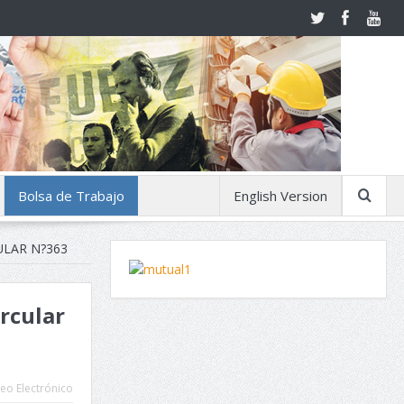
Bolsa de Trabajo
English Version
ULAR N?363
ircular
eo Electrónico