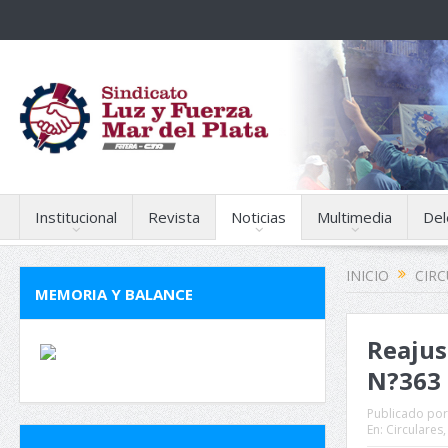
Institucional
Revista
Noticias
Multimedia
Del
INICIO
CIR
MEMORIA Y BALANCE
Reajus
N?363
Publicado por
En:
Circulares