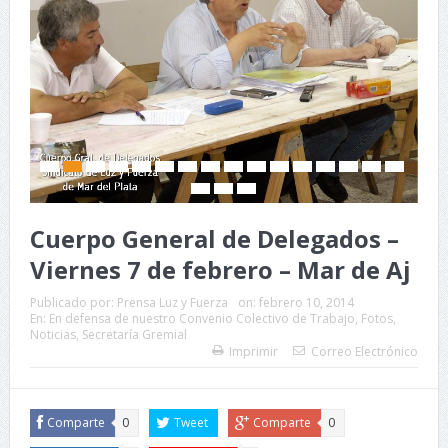
Cuerpo General de Delegados –
Viernes 7 de febrero – Mar de Aj
Publicado por:
Prensa Luz y Fuerza
on:
febrero 10, 2014
En:
En defensa de nuestro Convenio Colectivo de Trabajo
,
Fotos
,
Noticias
,
Secretaría Gremial
Imprimir
Correo Electrónico
Comparte
0
Tweet
Comparte
0