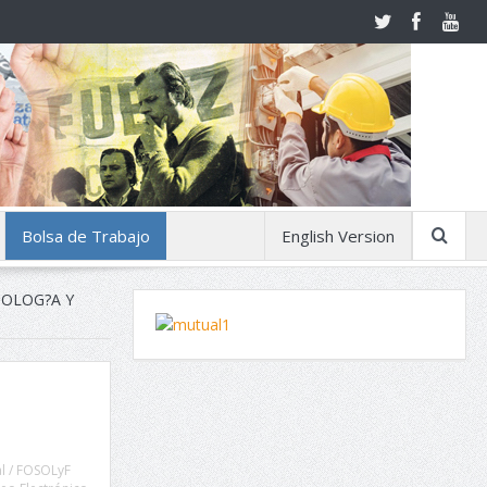
Bolsa de Trabajo
English Version
COLOG?A Y
l / FOSOLyF