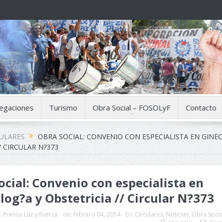
egaciones
Turismo
Obra Social – FOSOLyF
Contacto
CULARES
OBRA SOCIAL: CONVENIO CON ESPECIALISTA EN GINE
/ CIRCULAR N?373
ocial: Convenio con especialista en
log?a y Obstetricia // Circular N?373
:
Prensa Luz y Fuerza
on:
febrero 04, 2014
En:
Circulares
,
Noticias
,
Obra Socia