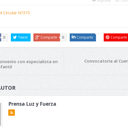
Imprimir
Corr
0
Tweet
Comparte
0
Comparte
Comparte
Convocatoria al Cue
Convenio con especialista en
fantil
AUTOR
Prensa Luz y Fuerza