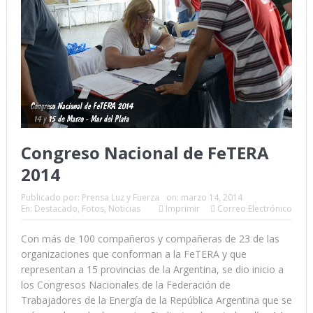
Congreso Nacional de FeTERA
2014
Publicado por:
Prensa Luz y Fuerza
on:
marzo 14, 2014
En:
Destacado
,
Fotos
,
Noticias
Imprimir
Correo Electrónico
Con más de 100 compañeros y compañeras de 23 de las
organizaciones que conforman a la FeTERA y que
representan a 15 provincias de la Argentina, se dio inicio a
los Congresos Nacionales de la Federación de
Trabajadores de la Energía de la República Argentina que se