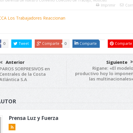
,
En defensa de nuestro Convenio Colectivo de Trabajo
,
Noticias
Imprimir
Corr
0
Tweet
Comparte
0
Comparte
Comparte
Anterior
Siguiente
Rigane: «El model
PAROS SORPRESIVOS en
productivo hoy lo impone
Centrales de la Costa
las multinacionales
Atlántica S.A
AUTOR
Prensa Luz y Fuerza