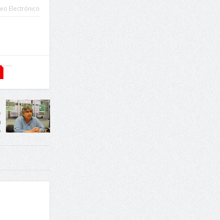
eo Electrónico
o
n
»