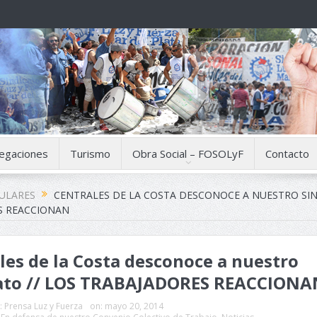
egaciones
Turismo
Obra Social – FOSOLyF
Contacto
CULARES
CENTRALES DE LA COSTA DESCONOCE A NUESTRO SIN
S REACCIONAN
les de la Costa desconoce a nuestro
cato // LOS TRABAJADORES REACCIONA
:
Prensa Luz y Fuerza
on:
mayo 20, 2014