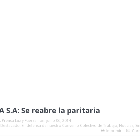
 S.A: Se reabre la paritaria
:
Prensa Luz y Fuerza
on:
junio 06, 2014
,
Destacado
,
En defensa de nuestro Convenio Colectivo de Trabajo
,
Noticias
,
Si
Imprimir
Corr