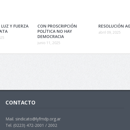
 LUZ Y FUERZA
CON PROSCRIPCIÓN
RESOLUCIÓN AG
LATA
POLÍTICA NO HAY
abril 09, 2025
DEMOCRACIA
025
junio 11, 2025
CONTACTO
Mail. sindicato@lyfmdp.org.ar
Tel. (0223) 472-2001 / 2002