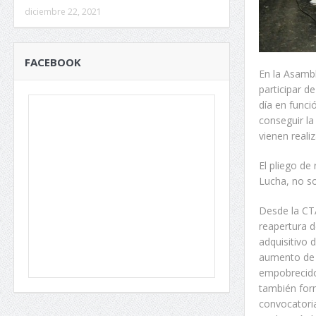
diciembre 22, 2021
FACEBOOK
En la Asamb
participar d
día en func
conseguir l
vienen real
El pliego de
Lucha, no so
Desde la CT
reapertura d
adquisitivo d
aumento de 
empobrecidos
también form
convocatoria