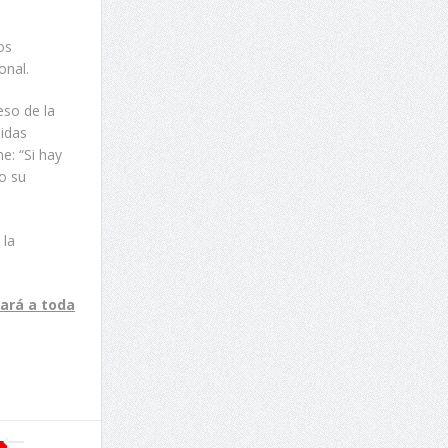
os
onal.
eso de la
idas
e: “Si hay
o su
 la
ará a toda