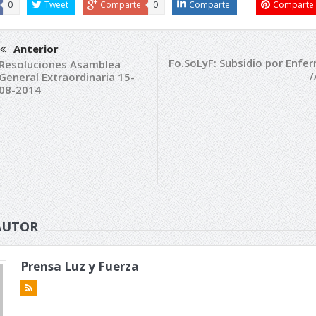
0
Tweet
Comparte
0
Comparte
Comparte
Anterior
Fo.SoLyF: Subsidio por Enfe
Resoluciones Asamblea
/
General Extraordinaria 15-
08-2014
AUTOR
Prensa Luz y Fuerza