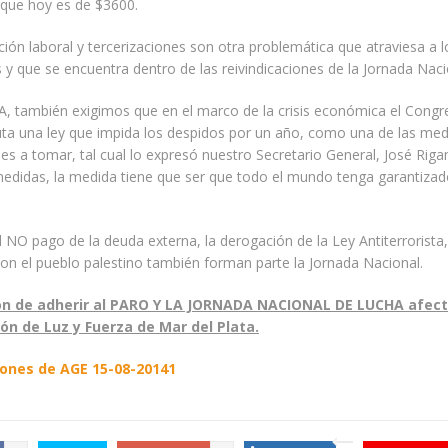
l que hoy es de $3600.
ción laboral y tercerizaciones son otra problemática que atraviesa a l
 y que se encuentra dentro de las reivindicaciones de la Jornada Naci
, también exigimos que en el marco de la crisis económica el Congr
uta una ley que impida los despidos por un año, como una de las med
s a tomar, tal cual lo expresó nuestro Secretario General, José Rigan
edidas, la medida tiene que ser que todo el mundo tenga garantizad
 NO pago de la deuda externa, la derogación de la Ley Antiterrorista,
con el pueblo palestino también forman parte la Jornada Nacional.
ión de adherir al PARO Y LA JORNADA NACIONAL DE LUCHA afect
ción de Luz y Fuerza de Mar del Plata.