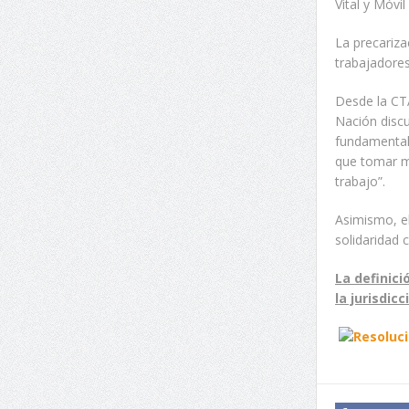
Vital y Móvi
La precariza
trabajadores
Desde la CTA
Nación disc
fundamentale
que tomar m
trabajo”.
Asimismo, el
solidaridad 
La definic
la jurisdic