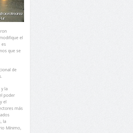
eron
 modifique el
 es
amos que se
cional de
s.
y la
el poder
y el
sectores más
lados
, la
ario Mínimo,