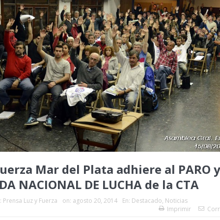
Fuerza Mar del Plata adhiere al PARO 
DA NACIONAL DE LUCHA de la CTA
:
Prensa Luz y Fuerza
on:
agosto 20, 2014
En:
Destacado
,
Noticias
Imprimir
Corr