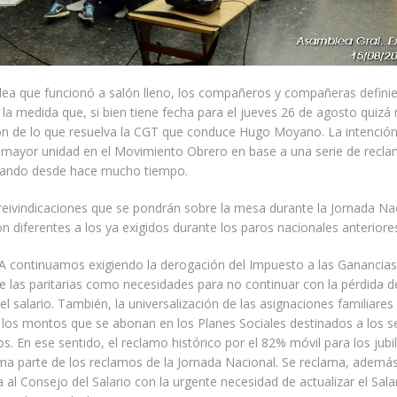
lea que funcionó a salón lleno, los compañeros y compañeras defini
e la medida que, si bien tiene fecha para el jueves 26 de agosto quizá
ión de lo que resuelva la CGT que conduce Hugo Moyano. La intención
a mayor unidad en el Movimiento Obrero en base a una serie de recl
izando desde hace mucho tiempo.
 reivindicaciones que se pondrán sobre la mesa durante la Jornada Na
n diferentes a los ya exigidos durante los paros nacionales anteriore
A continuamos exigiendo la derogación del Impuesto a las Ganancias 
e las paritarias como necesidades para no continuar con la pérdida d
el salario. También, la universalización de las asignaciones familiares 
los montos que se abonan en los Planes Sociales destinados a los 
. En ese sentido, el reclamo histórico por el 82% móvil para los jubi
a parte de los reclamos de la Jornada Nacional. Se reclama, además
 al Consejo del Salario con la urgente necesidad de actualizar el Sal