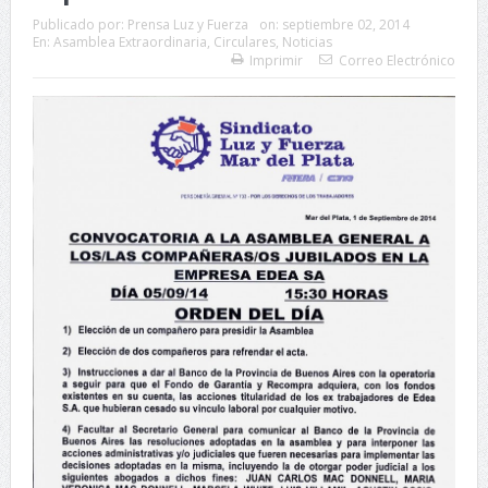
Publicado por:
Prensa Luz y Fuerza
on:
septiembre 02, 2014
En:
Asamblea Extraordinaria
,
Circulares
,
Noticias
Imprimir
Correo Electrónico