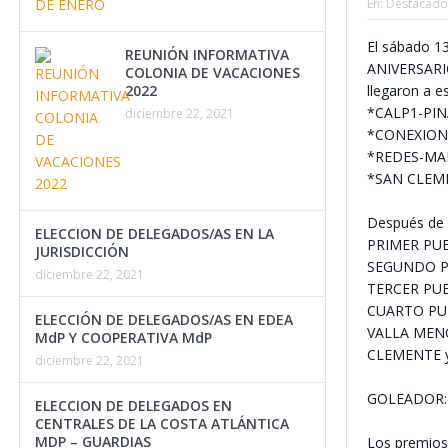
En:
Destacado
El sábado 13
REUNIÓN INFORMATIVA
ANIVERSARI
COLONIA DE VACACIONES
2022
llegaron a e
*CALP1-PI
diciembre 22, 2021
*CONEXION
*REDES-MA
*SAN CLEM
Después de c
ELECCION DE DELEGADOS/AS EN LA
PRIMER PU
JURISDICCIÓN
SEGUNDO P
diciembre 22, 2021
TERCER PU
CUARTO PU
ELECCIÓN DE DELEGADOS/AS EN EDEA
VALLA MENO
MdP Y COOPERATIVA MdP
CLEMENTE y
diciembre 22, 2021
GOLEADOR:
ELECCION DE DELEGADOS EN
CENTRALES DE LA COSTA ATLÁNTICA
MDP – GUARDIAS
Los premios