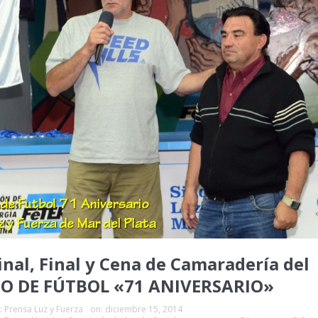
inal, Final y Cena de Camaradería del
O DE FÚTBOL «71 ANIVERSARIO»
:
Prensa Luz y Fuerza
on:
diciembre 15, 2014