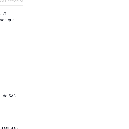
eo Electrónico
L 71
pos que
L de SAN
na cena de