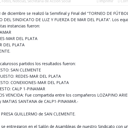
,
Fotos
,
Noticias
,
Secretaría de Acción Social
Imprimir
Corr
 de diciembre se realizó la Semifinal y Final del “TORNEO DE FÚTBO
O DEL SINDICATO DE LUZ Y FUERZA DE MAR DEL PLATA”. Los equi
stas instancias fueron:
NAMAR
ES-MAR DEL PLATA
R DEL PLATA
ENTE.
alurosos partidos los resultados fueron:
ESTO: SAN CLEMENTE
UESTO: REDES-MAR DEL PLATA
ESTO: CONEXIONES-MAR DEL PLATA
ESTO: CALP 1-PINAMAR
S VENCIDA: Fue compartida entre los compañeros LOZAPINO ARIE
 MATIAS SANTANA de CALP1-PINAMAR.-
 PRESA GUILLERMO de SAN CLEMENTE.
 se entregaron en el Salón de Asambleas de nuestro Sindicato con u