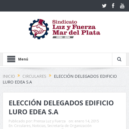
Menú
INICIO
CIRCULARES
ELECCIÓN DELEGADOS EDIFICIO
LURO EDEA S.A
ELECCIÓN DELEGADOS EDIFICIO
LURO EDEA S.A
Publicado por:
Prensa Luz y Fuerza
on:
enero 14, 2015
En:
Circulares
,
Noticias
,
Secretaría de Organización