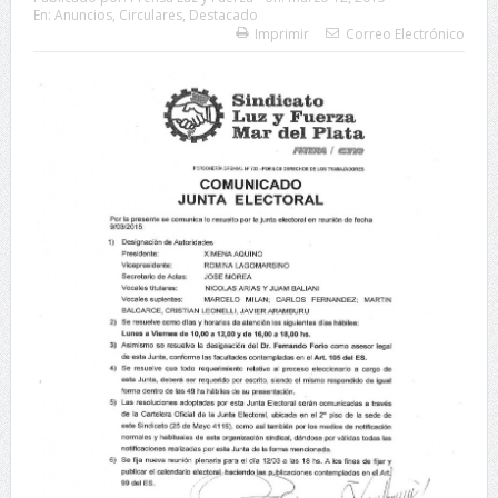
En:
Anuncios
,
Circulares
,
Destacado
Imprimir
Correo Electrónico