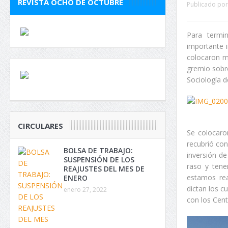
REVISTA OCHO DE OCTUBRE
Publicado por
Para termi
importante i
colocaron m
gremio sobre
Sociología d
CIRCULARES
Se colocaro
recubrió con
BOLSA DE TRABAJO:
inversión de
SUSPENSIÓN DE LOS
raso y tene
REAJUSTES DEL MES DE
estamos rea
ENERO
dictan los c
enero 27, 2022
con los Cen