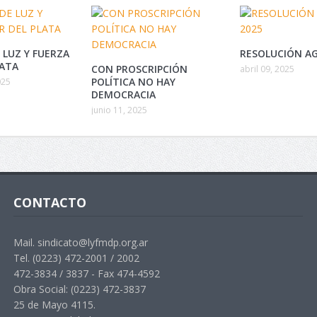
 LUZ Y FUERZA
RESOLUCIÓN AG
LATA
CON PROSCRIPCIÓN
abril 09, 2025
POLÍTICA NO HAY
025
DEMOCRACIA
junio 11, 2025
CONTACTO
Mail. sindicato@lyfmdp.org.ar
Tel. (0223) 472-2001 / 2002
472-3834 / 3837 - Fax 474-4592
Obra Social: (0223) 472-3837
25 de Mayo 4115.