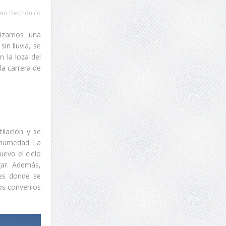
eo Electrónico
lizamos una
in lluvia, se
 la loza del
la carrera de
ilación y se
a humedad. La
uevo el cielo
gar. Además,
nes donde se
los convenios