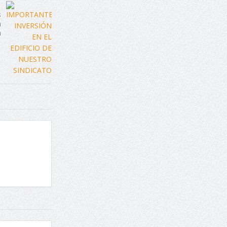
s
a
a