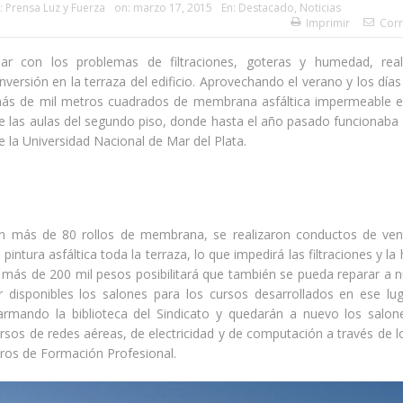
:
Prensa Luz y Fuerza
on:
marzo 17, 2015
En:
Destacado
,
Noticias
Imprimir
Corr
nar con los problemas de filtraciones, goteras y humedad, rea
nversión en la terraza del edificio. Aprovechando el verano y los días s
ás de mil metros cuadrados de membrana asfáltica impermeable en
 las aulas del segundo piso, donde hasta el año pasado funcionaba 
e la Universidad Nacional de Mar del Plata.
n más de 80 rollos de membrana, se realizaron conductos de vent
 pintura asfáltica toda la terraza, lo que impedirá las filtraciones y l
 más de 200 mil pesos posibilitará que también se pueda reparar a n
r disponibles los salones para los cursos desarrollados en ese lu
rmando la biblioteca del Sindicato y quedarán a nuevo los salo
ursos de redes aéreas, de electricidad y de computación a través de 
tros de Formación Profesional.