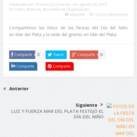
Publicado por:
Prensa Luz y Fuerza
on:
agosto 24, 2015
En:
Fotos
,
Noticias
,
Secretaría de Organización
Imprimir
Correo Electrónico
Compartimos las fotos de las fiestas del Día del Niño
en Mar del Plata y la sede del gremio en Mar del Plata
Comparte
0
Tweet
Comparte
0
Comparte
Comparte
Anterior
Siguiente
LUZ Y FUERZA MAR DEL PLATA FESTEJÓ EL
DÍA DEL NIÑO