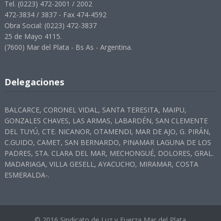
Tel. (0223) 472-2001 / 2002
472-3834 / 3837 - Fax 474-4592
Obra Social: (0223) 472-3837
25 de Mayo 4115.
(7600) Mar del Plata - Bs As - Argentina.
Delegaciones
BALCARCE, CORONEL VIDAL, SANTA TERESITA, MAIPU,
GONZALES CHAVES, LAS ARMAS, LABARDÉN, SAN CLEMENTE
DEL TUYÚ, CTE. NICANOR, OTAMENDI, MAR DE AJO, G. PIRÁN,
C.GUIDO, CAMET, SAN BERNARDO, PINAMAR LAGUNA DE LOS
PADRES, STA. CLARA DEL MAR, MECHONGUÉ, DOLORES, GRAL.
MADARIAGA, VILLA GESELL, AYACUCHO, MIRAMAR, COSTA
ESMERALDA-.
© 2016 Sindicato de Luz y Fuerza Mar del Plata