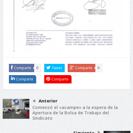
Comparte
0
Tweet
Comparte
0
Comparte
Comparte
Anterior
Comenzó el «acampe» a la espera de la
Apertura de la Bolsa de Trabajo del
Sindicato
Siguiente