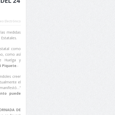
DEL 24
eo Electrónico
 las medidas
Estatales.
Estatal como
no, como así
e Huelga y
i Piquete
.-
ndoles creer
tualmente el
anifestó…”
unto puede
JORNADA DE