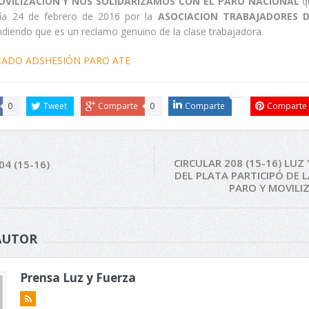
OVILIZACION Y NOS SOLIDARIZAMOS CON EL PARO NACIONAL
qu
día 24 de febrero de 2016 por la
ASOCIACION TRABAJADORES 
ndiendo que es un reclamo genuino de la clase trabajadora.
0
Tweet
Comparte
0
Comparte
Comparte
CIRCULAR 208 (15-16) LUZ
04 (15-16)
DEL PLATA PARTICIPÓ DE 
PARO Y MOVILI
AUTOR
Prensa Luz y Fuerza