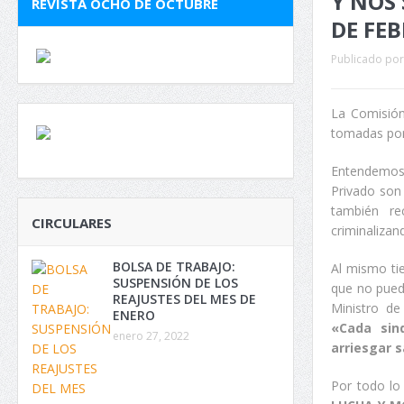
Y NOS 
REVISTA OCHO DE OCTUBRE
DE FE
Publicado por
La Comisión
tomadas por 
Entendemos 
Privado son
también r
CIRCULARES
criminalizan
BOLSA DE TRABAJO:
Al mismo ti
SUSPENSIÓN DE LOS
que no pued
REAJUSTES DEL MES DE
Ministro de
ENERO
«Cada sin
enero 27, 2022
arriesgar 
Por todo lo