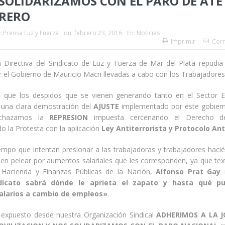
SOLIDARIZAMOS CON EL PARO DE ATE 
BRERO
:
Prensa Luz y Fuerza
on:
febrero 23, 2016
En:
Noticias
Imprimir
Corr
 Directiva del Sindicato de Luz y Fuerza de Mar del Plata repudia
el Gobierno de Mauricio Macri llevadas a cabo con los Trabajadores 
que los despidos que se vienen generando tanto en el Sector 
 una clara demostración del
AJUSTE
implementado por este gobier
echazamos la
REPRESION
impuesta cercenando el Derecho d
do la Protesta con la aplicación
Ley Antiterrorista y Protocolo Ant
empo que intentan presionar a las trabajadoras y trabajadores hacié
en pelear por aumentos salariales que les corresponden, ya que tex
 Hacienda y Finanzas Públicas de la Nación,
Alfonso Prat Gay
m
dicato sabrá dónde le aprieta el zapato y hasta qué p
salarios a cambio de empleos»
.
 expuesto desde nuestra Organización Sindical
ADHERIMOS A LA 