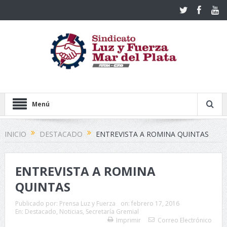
Menú
INICIO
DESTACADO
ENTREVISTA A ROMINA QUINTAS
ENTREVISTA A ROMINA
QUINTAS
Publicado por:
Prensa Luz y Fuerza
on:
febrero 17, 2016
En:
Destacado
,
Noticias
,
Secretaría Gremial
Imprimir
Correo Electrónico