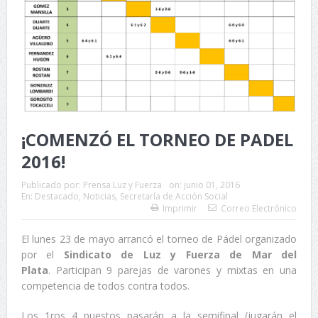
¡COMENZÓ EL TORNEO DE PADEL
2016!
Publicado por:
Prensa Luz y Fuerza
on:
junio 01, 2016
En:
Destacado
,
Noticias
,
Secretaría de Acción Social
Imprimir
Correo Electrónico
El lunes 23 de mayo arrancó el torneo de Pádel organizado
por el
Sindicato de Luz y Fuerza de Mar del
Plata
. Participan 9 parejas de varones y mixtas en una
competencia de todos contra todos.
Los 1ros 4 puestos pasarán a la semifinal (jugarán el