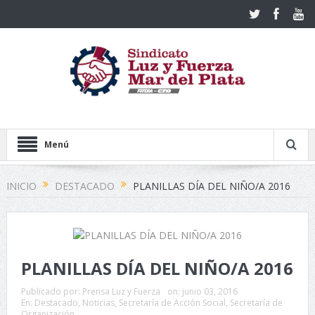
Menú
INICIO
DESTACADO
PLANILLAS DÍA DEL NIÑO/A 2016
PLANILLAS DÍA DEL NIÑO/A 2016
Publicado por:
Prensa Luz y Fuerza
on:
junio 03, 2016
En:
Destacado
,
Noticias
,
Secretaría de Acción Social
,
Secretaría de
Organización