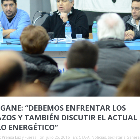
RIGANE: “DEBEMOS ENFRENTAR LOS
AZOS Y TAMBIÉN DISCUTIR EL ACTUAL
O ENERGÉTICO”
:
Prensa Luz y Fuerza
on:
julio 25, 2016
En:
CTA-A
,
Noticias
,
Secretaría Genera