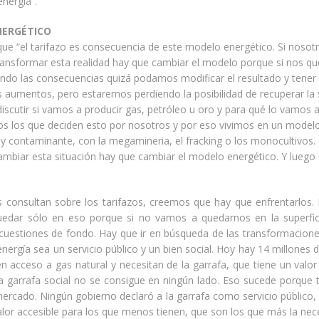
energía”.
ERGÉTICO
que “el tarifazo es consecuencia de este modelo energético. Si nosot
ansformar esta realidad hay que cambiar el modelo porque si nos 
endo las consecuencias quizá podamos modificar el resultado y tener
s aumentos, pero estaremos perdiendo la posibilidad de recuperar la
discutir si vamos a producir gas, petróleo u oro y para qué lo vamos a
os los que deciden esto por nosotros y por eso vivimos en un model
a y contaminante, con la megamineria, el fracking o los monocultivos. 
mbiar esta situación hay que cambiar el modelo energético. Y luego
 consultan sobre los tarifazos, creemos que hay que enfrentarlos.
dar sólo en eso porque si no vamos a quedarnos en la superfic
 cuestiones de fondo. Hay que ir en búsqueda de las transformacion
energía sea un servicio público y un bien social. Hoy hay 14 millones 
n acceso a gas natural y necesitan de la garrafa, que tiene un val
la garrafa social no se consigue en ningún lado. Eso sucede porque 
rcado. Ningún gobierno declaró a la garrafa como servicio público,
alor accesible para los que menos tienen, que son los que más la nece