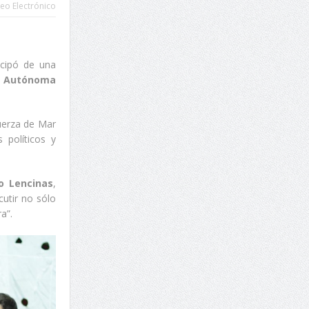
eo Electrónico
ticipó de una
 Autónoma
Fuerza de Mar
 políticos y
o Lencinas
,
utir no sólo
a”.