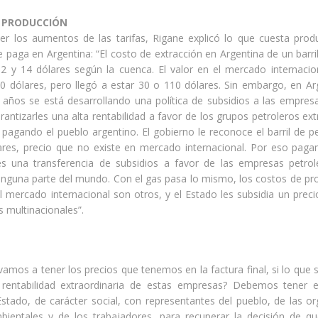
 PRODUCCIÓN
er los aumentos de las tarifas, Rigane explicó lo que cuesta produ
 paga en Argentina: “El costo de extracción en Argentina de un barri
12 y 14 dólares según la cuenca. El valor en el mercado internacio
50 dólares, pero llegó a estar 30 o 110 dólares. Sin embargo, en Ar
 años se está desarrollando una política de subsidios a las empresa
rantizarles una alta rentabilidad a favor de los grupos petroleros ex
agando el pueblo argentino. El gobierno le reconoce el barril de p
ares, precio que no existe en mercado internacional. Por eso paga
es una transferencia de subsidios a favor de las empresas petro
inguna parte del mundo. Con el gas pasa lo mismo, los costos de pr
l mercado internacional son otros, y el Estado les subsidia un prec
 multinacionales”.
mos a tener los precios que tenemos en la factura final, si lo que 
 rentabilidad extraordinaria de estas empresas? Debemos tener
stado, de carácter social, con representantes del pueblo, de las or
mbientales y de los trabajadores, para recuperar la decisión de q