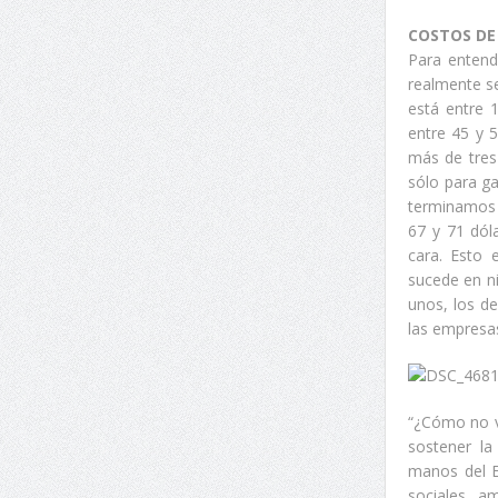
COSTOS DE
Para entend
realmente se
está entre 
entre 45 y 
más de tres
sólo para ga
terminamos p
67 y 71 dól
cara. Esto 
sucede en n
unos, los de
las empresas
“¿Cómo no va
sostener la
manos del E
sociales, a