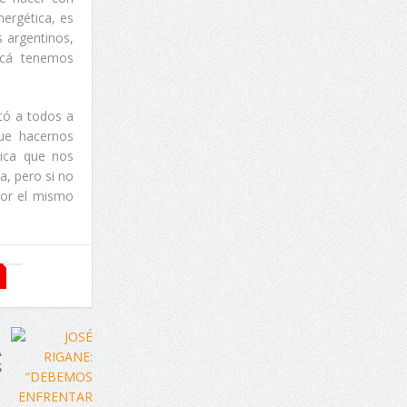
ergética, es
 argentinos,
 Acá tenemos
ocó a todos a
que hacernos
tica que nos
, pero si no
por el mismo
A
S