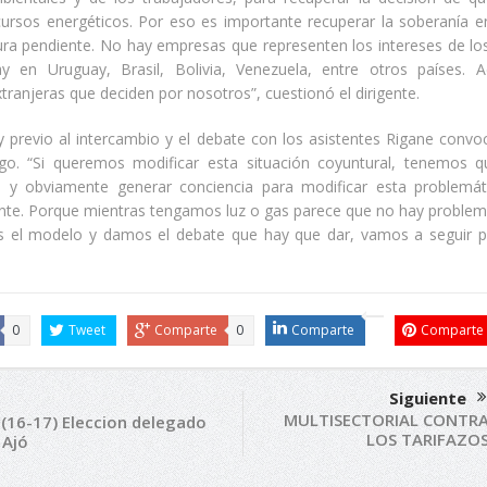
cursos energéticos. Por eso es importante recuperar la soberanía en
ura pendiente. No hay empresas que representen los intereses de los
 en Uruguay, Brasil, Bolivia, Venezuela, entre otros países.
ranjeras que deciden por nosotros”, cuestionó el dirigente.
 y previo al intercambio y el debate con los asistentes Rigane conv
go. “Si queremos modificar esta situación coyuntural, tenemos 
 y obviamente generar conciencia para modificar esta problemá
ante. Porque mientras tengamos luz o gas parece que no hay problema
 el modelo y damos el debate que hay que dar, vamos a seguir 
0
Tweet
Comparte
0
Comparte
Comparte
Siguiente
MULTISECTORIAL CONTR
0 (16-17) Eleccion delegado
LOS TARIFAZO
 Ajó