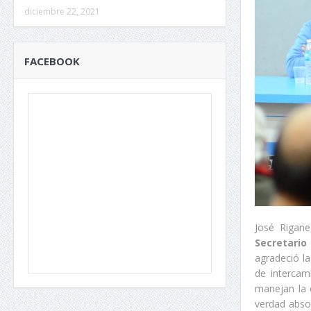
diciembre 22, 2021
FACEBOOK
José Rigan
Secretari
agradeció la
de intercam
manejan la 
verdad absol