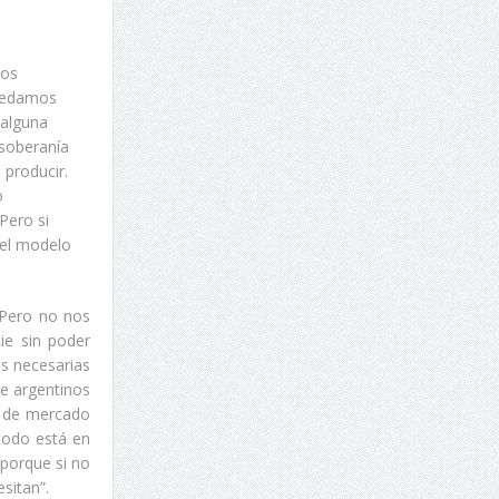
ros
quedamos
 alguna
 soberanía
 producir.
o
Pero si
 el modelo
 Pero no nos
ie sin poder
es necesarias
de argentinos
or de mercado
todo está en
 porque si no
sitan”.