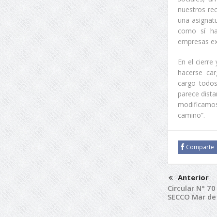
nuestros re
una asignat
como sí hay
empresas ext
En el cierre
hacerse car
cargo todos
parece dist
modificamos
camino”.
Comparte
Anterior
Circular N° 7
SECCO Mar de