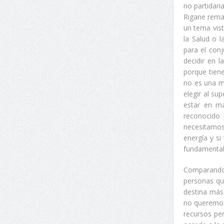
no partidari
Rigane remar
un tema vis
la Salud o 
para el con
decidir en 
porque tien
no es una m
elegir al su
estar en m
reconocido 
necesitamos 
energía y si
fundamental
Comparando 
personas qu
destina más 
no queremos 
recursos pe