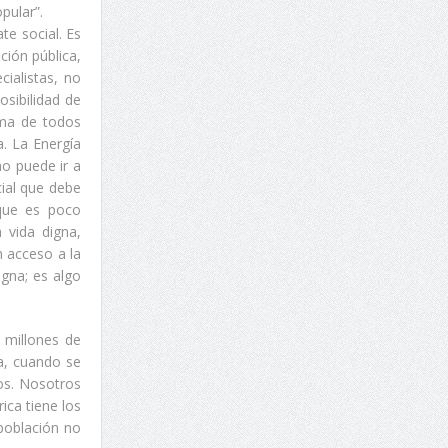
pular”.
te social. Es
ión pública,
ialistas, no
sibilidad de
ema de todos
. La Energía
o puede ir a
cial que debe
que es poco
 vida digna,
n acceso a la
igna; es algo
 millones de
a, cuando se
ios. Nosotros
ica tiene los
población no