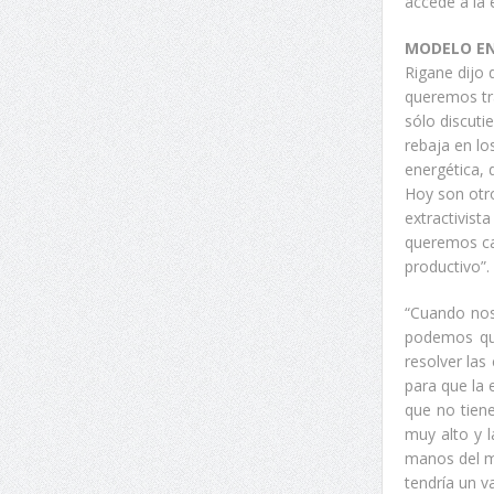
accede a la 
MODELO EN
Rigane dijo 
queremos tr
sólo discuti
rebaja en lo
energética, 
Hoy son otr
extractivist
queremos ca
productivo”.
“Cuando nos
podemos que
resolver las
para que la 
que no tiene
muy alto y 
manos del me
tendría un v