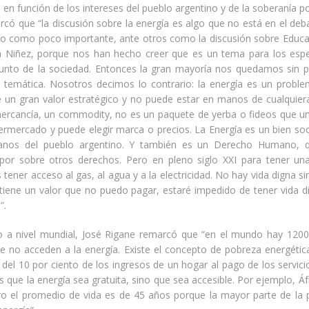
a en función de los intereses del pueblo argentino y de la soberanía po
có que “la discusión sobre la energía es algo que no está en el deba
to como poco importante, ante otros como la discusión sobre Educac
la Niñez, porque nos han hecho creer que es un tema para los espec
junto de la sociedad. Entonces la gran mayoría nos quedamos sin po
la temática. Nosotros decimos lo contrario: la energía es un probl
e un gran valor estratégico y no puede estar en manos de cualquiera
ercancía, un commodity, no es un paquete de yerba o fideos que un
permercado y puede elegir marca o precios. La Energía es un bien so
anos del pueblo argentino. Y también es un Derecho Humano, 
por sobre otros derechos. Pero en pleno siglo XXI para tener una
tener acceso al gas, al agua y a la electricidad. No hay vida digna si
 tiene un valor que no puedo pagar, estaré impedido de tener vida d
”.
a nivel mundial, José Rigane remarcó que “en el mundo hay 1200
e no acceden a la energía. Existe el concepto de pobreza energétic
del 10 por ciento de los ingresos de un hogar al pago de los servic
que la energía sea gratuita, sino que sea accesible. Por ejemplo, Áfr
ro el promedio de vida es de 45 años porque la mayor parte de la 