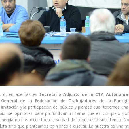
e, quien además es
Secretario Adjunto de la CTA Autónoma 
o General de la Federación de Trabajadores de la Energí
 invitación y la participación del público y planteó que “tenemos un
bio de opiniones para profundizar un tema que es complejo po
energía no nos dicen toda la verdad de lo que está sucediendo. N
uta sino que planteamos opiniones a discutir. La nuestra es una mi