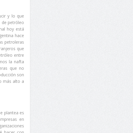
cir y lo que
l de petróleo
nal hoy está
gentina hace
s petroleras
tranjeros que
etróleo entre
mos la nafta
leras que no
oducción son
io más alto a
se plantea es
 empresas en
ganizaciones
ué hacer con