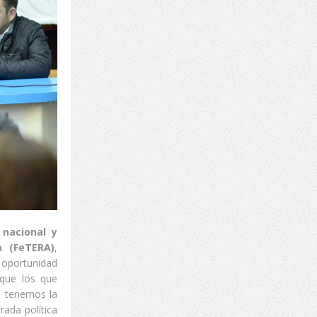
nacional y
a (FeTERA)
,
a oportunidad
rque los que
o tenemos la
rada política