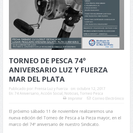
TORNEO DE PESCA 74º
ANIVERSARIO LUZ Y FUERZA
MAR DEL PLATA
Publicado por:
Prensa Luz y Fuerza
on:
octubre 12, 2017
En:
74 Aniversario
,
Acción Social
,
Noticias
,
Torneo Pesca
Imprimir
Correo Electrónico
El próximo sábado 11 de noviembre realizaremos una
nueva edición del Torneo de Pesca a la Pieza mayor, en el
marco del 74º aniversario de nuestro Sindicato.