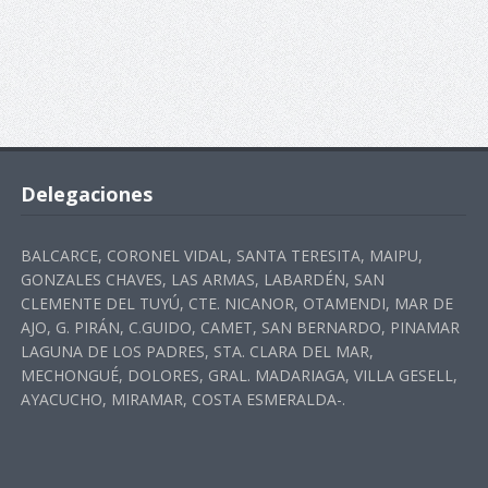
Delegaciones
BALCARCE, CORONEL VIDAL, SANTA TERESITA, MAIPU,
GONZALES CHAVES, LAS ARMAS, LABARDÉN, SAN
CLEMENTE DEL TUYÚ, CTE. NICANOR, OTAMENDI, MAR DE
AJO, G. PIRÁN, C.GUIDO, CAMET, SAN BERNARDO, PINAMAR
LAGUNA DE LOS PADRES, STA. CLARA DEL MAR,
MECHONGUÉ, DOLORES, GRAL. MADARIAGA, VILLA GESELL,
AYACUCHO, MIRAMAR, COSTA ESMERALDA-.