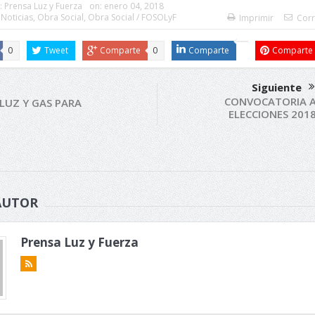
:
Prensa Luz y Fuerza
on:
enero 04, 2018
,
Noticias
,
Obra Social
,
Obra Social / FOSOLyF
Imprimir
Corr
0
Tweet
Comparte
0
Comparte
Comparte
Siguiente
CONVOCATORIA 
 LUZ Y GAS PARA
ELECCIONES 201
AUTOR
Prensa Luz y Fuerza