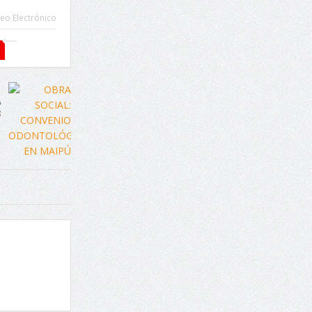
eo Electrónico
A
8