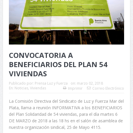
CONVOCATORIA A
BENEFICIARIOS DEL PLAN 54
VIVIENDAS
Publicado por:
Prensa Luz y Fuerza
on:
marzo 02, 2018
En:
Noticias
,
Viviendas
Imprimir
Correo Electrónico
La Comisión Directiva del Sindicato de Luz y Fuerza Mar del
Plata, llama a reunión INFORMATIVA a los BENEFICIARIOS
del Plan Solidaridad de 54 viviendas, para el día martes 6
DE MARZO de 2018 a las 18 hs en el salón de asamblea de
nuestra organización sindical, 25 de Mayo 4115.