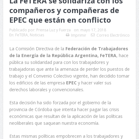
La FeTERA se solidariza con los
compañeros y compañeras de
EPEC que están en conflicto
Publicado por:
Prensa Luz y Fuerza
on:
mayo 17, 2018
En:
FeTERA
,
Noticias
Imprimir
Correo Electrónico
La Comisión Directiva de la
Federación de Trabajadores
de la Energía de la República Argentina, FeTERA
, hace
pública su solidaridad para con los trabajadores y
trabajadoras que ante la amenaza de perder los puestos de
trabajo y el Convenio Colectivo vigente, han decidido tomar
los edificios de las empresa
EPEC
y hacer valer sus
derechos laborales y convencionales.
Esta decisión ha sido forzada por el gobierno de la
provincia de Córdoba que intenta hacer pagar las crisis
económicas que resultan de la aplicación de las políticas
neoliberales que saquean nuestra economía.
Estas mismas políticas empobrecen a los trabajadores y