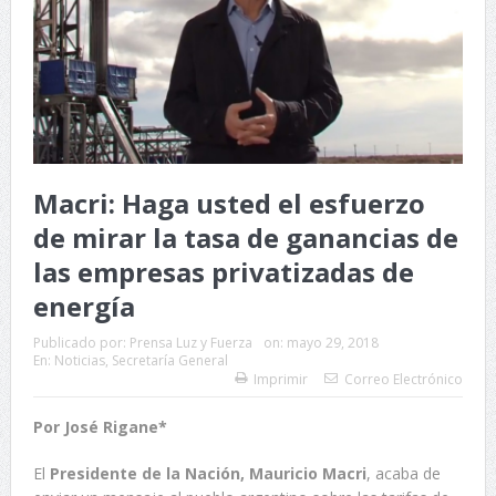
Macri: Haga usted el esfuerzo
de mirar la tasa de ganancias de
las empresas privatizadas de
energía
Publicado por:
Prensa Luz y Fuerza
on:
mayo 29, 2018
En:
Noticias
,
Secretaría General
Imprimir
Correo Electrónico
Por José Rigane*
El
Presidente de la Nación, Mauricio Macri
, acaba de