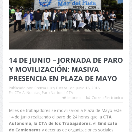
14 DE JUNIO – JORNADA DE PARO
Y MOVILIZACIÓN: MASIVA
PRESENCIA EN PLAZA DE MAYO
Publicado por:
Prensa Luz y Fuerza
on:
junio 18, 2018
En:
CTA-A
,
Noticias
,
Paro Nacional CTA
Imprimir
Correo Electrónico
Miles de trabajadores se movilizaron a Plaza de Mayo este
14 de junio realizando el paro de 24 horas que la
CTA
Autónoma
,
la CTA de los Trabajadores
, el
Sindicato
de Camioneros
y decenas de organizaciones sociales