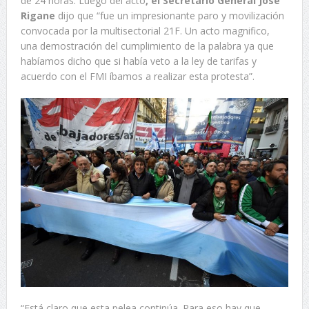
de 24 horas. Luego del acto
, el Secretario General José
Rigane
dijo que “fue un impresionante paro y movilización
convocada por la multisectorial 21F. Un acto magnifico,
una demostración del cumplimiento de la palabra ya que
habíamos dicho que si había veto a la ley de tarifas y
acuerdo con el FMI íbamos a realizar esta protesta”.
“Está claro que esta pelea continúa. Para eso hay que